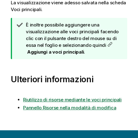
La visualizzazione viene adesso salvata nella scheda
Voci principali.
N
È inoltre possibile aggiungere una
o
visualizzazione alle voci principali facendo
t
clic con il pulsante destro del mouse su di
a
essa nel foglio e selezionando quindi
d
Aggiungi a voci principali
.
i
s
u
Ulteriori informazioni
g
g
e
r
Riutilizzo di risorse mediante le voci principali
i
Pannello Risorse nella modalità di modifica
m
e
n
t