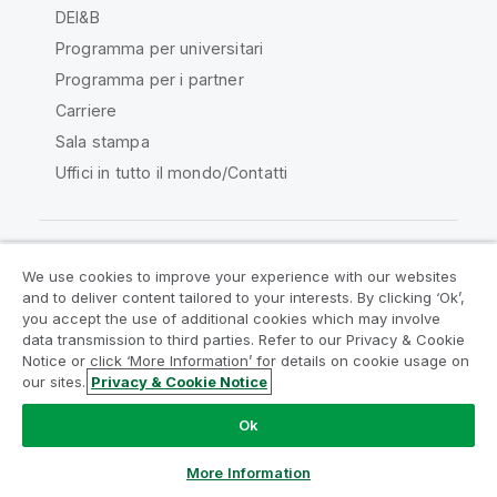
DEI&B
Programma per universitari
Programma per i partner
Carriere
Sala stampa
Uffici in tutto il mondo/Contatti
We use cookies to improve your experience with our websites
Qlik Community
and to deliver content tailored to your interests. By clicking ‘Ok’,
you accept the use of additional cookies which may involve
data transmission to third parties. Refer to our Privacy & Cookie
Contratti
Termini del prodotto
Notice or click ‘More Information’ for details on cookie usage on
Legal Policies
Note Legali
our sites.
Privacy & Cookie Notice
Termini di utilizzo
Marchi
Do Not Share My Info
Ok
Copyright © 1993-2026 QlikTech International AB. Tutti i
diritti riservati.
More Information