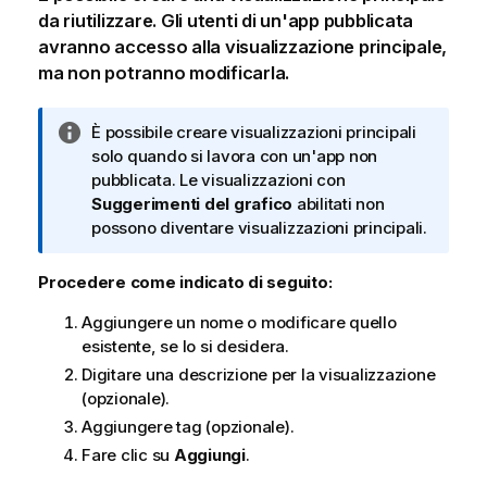
da riutilizzare. Gli utenti di un'app pubblicata
avranno accesso alla visualizzazione principale,
ma non potranno modificarla.
N
È possibile creare visualizzazioni principali
o
solo quando si lavora con un'app non
t
pubblicata. Le visualizzazioni con
a
Suggerimenti del grafico
abilitati non
i
possono diventare visualizzazioni principali.
n
f
Procedere come indicato di seguito:
o
Aggiungere un nome o modificare quello
r
esistente, se lo si desidera.
m
a
Digitare una descrizione per la visualizzazione
t
(opzionale).
i
Aggiungere tag (opzionale).
c
Fare clic su
Aggiungi
.
a