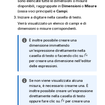
sono elencate tutte le dimensioni o misure
disponibili, raggruppate in
Dimensioni
o
Misure
(ossia voci principali) e
Campi
.
Iniziare a digitare nella casella di testo.
Verrà visualizzato un elenco di campi e di
dimensioni o misure corrispondenti.
N
È inoltre possibile creare una
o
dimensione immettendo
t
un'espressione direttamente nella
a
casella di testo o facendo clic su
i
per creare una dimensione nell'editor
n
delle espressioni.
f
o
N
Se non viene visualizzata alcuna
r
o
misura, è necessario crearne una. È
m
t
inoltre possibile creare un'espressione
a
a
direttamente nella casella di testo
t
i
oppure fare clic su
per creare una
i