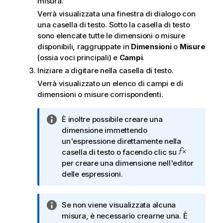
misura.
Verrà visualizzata una finestra di dialogo con
una casella di testo. Sotto la casella di testo
sono elencate tutte le dimensioni o misure
disponibili, raggruppate in
Dimensioni
o
Misure
(ossia voci principali) e
Campi
.
Iniziare a digitare nella casella di testo.
Verrà visualizzato un elenco di campi e di
dimensioni o misure corrispondenti.
N
È inoltre possibile creare una
o
dimensione immettendo
t
un'espressione direttamente nella
a
casella di testo o facendo clic su
i
per creare una dimensione nell'editor
n
delle espressioni.
f
o
N
Se non viene visualizzata alcuna
r
o
misura, è necessario crearne una. È
m