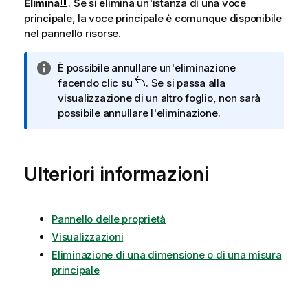
Elimina
. Se si elimina un'istanza di una voce
principale, la voce principale è comunque disponibile
nel pannello risorse.
N
È possibile annullare un'eliminazione
o
facendo clic su
. Se si passa alla
t
visualizzazione di un altro foglio, non sarà
a
possibile annullare l'eliminazione.
i
n
f
Ulteriori informazioni
o
r
m
a
Pannello delle proprietà
t
Visualizzazioni
i
Eliminazione di una dimensione o di una misura
c
principale
a