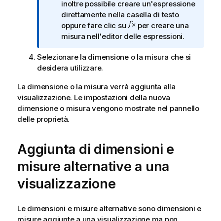
t
inoltre possibile creare un'espressione
a
a
direttamente nella casella di testo
t
i
oppure fare clic su
per creare una
i
n
misura nell'editor delle espressioni.
c
f
a
Selezionare la dimensione o la misura che si
o
desidera utilizzare.
r
m
La dimensione o la misura verrà aggiunta alla
a
visualizzazione. Le impostazioni della nuova
t
dimensione o misura vengono mostrate nel pannello
i
delle proprietà.
c
a
Aggiunta di dimensioni e
misure alternative a una
visualizzazione
Le dimensioni e misure alternative sono dimensioni e
misure aggiunte a una visualizzazione ma non