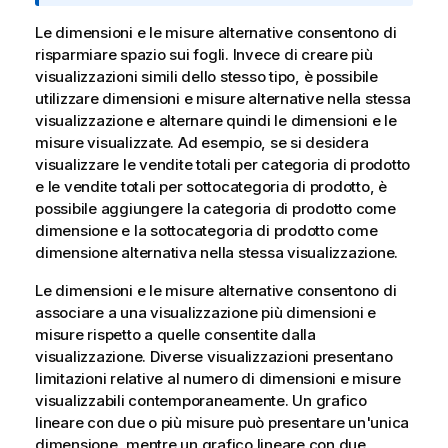
m
a
Le dimensioni e le misure alternative consentono di
t
risparmiare spazio sui fogli. Invece di creare più
i
visualizzazioni simili dello stesso tipo, è possibile
c
utilizzare dimensioni e misure alternative nella stessa
a
visualizzazione e alternare quindi le dimensioni e le
misure visualizzate. Ad esempio, se si desidera
visualizzare le vendite totali per categoria di prodotto
e le vendite totali per sottocategoria di prodotto, è
possibile aggiungere la categoria di prodotto come
dimensione e la sottocategoria di prodotto come
dimensione alternativa nella stessa visualizzazione.
Le dimensioni e le misure alternative consentono di
associare a una visualizzazione più dimensioni e
misure rispetto a quelle consentite dalla
visualizzazione. Diverse visualizzazioni presentano
limitazioni relative al numero di dimensioni e misure
visualizzabili contemporaneamente. Un grafico
lineare con due o più misure può presentare un'unica
dimensione, mentre un grafico lineare con due