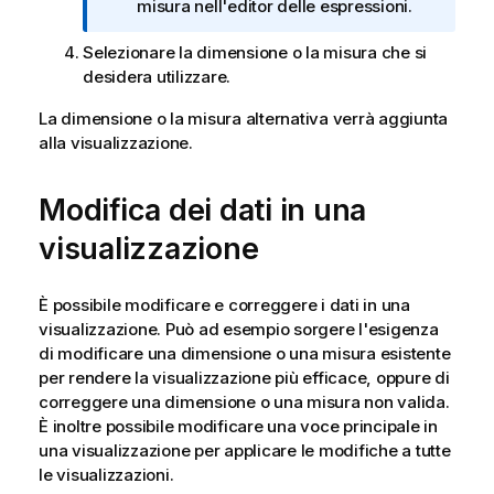
n
misura nell'editor delle espressioni.
c
f
a
Selezionare la dimensione o la misura che si
o
desidera utilizzare.
r
m
La dimensione o la misura alternativa verrà aggiunta
a
alla visualizzazione.
t
i
c
Modifica dei dati in una
a
visualizzazione
È possibile modificare e correggere i dati in una
visualizzazione. Può ad esempio sorgere l'esigenza
di modificare una dimensione o una misura esistente
per rendere la visualizzazione più efficace, oppure di
correggere una dimensione o una misura non valida.
È inoltre possibile modificare una voce principale in
una visualizzazione per applicare le modifiche a tutte
le visualizzazioni.