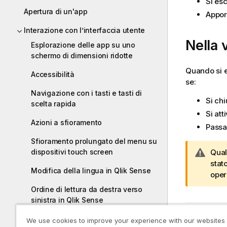
Si esc
Apertura di un'app
Appor
Interazione con l’interfaccia utente
Nella 
Esplorazione delle app su uno
schermo di dimensioni ridotte
Quando si e
Accessibilità
se:
Navigazione con i tasti e tasti di
Si chi
scelta rapida
Si att
Azioni a sfioramento
Passa
Sfioramento prolungato del menu su
N
Qual
dispositivi touch screen
o
stat
Modifica della lingua in Qlik Sense
t
oper
a
Ordine di lettura da destra verso
d
sinistra in Qlik Sense
i
Argoment
a
Annullamento e ripetizione delle
We use cookies to improve your experience with our websites