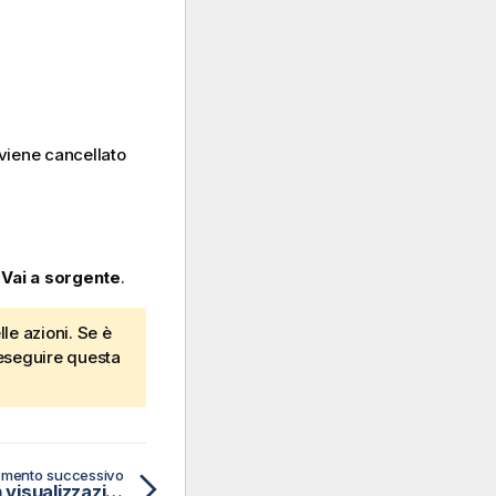
 viene cancellato
a
Vai a sorgente
.
le azioni. Se è
eseguire questa
mento successivo
Esplorazione dei dati con visualizzazioni