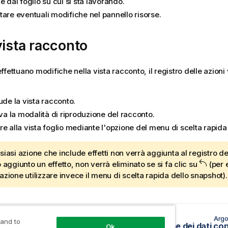
e dal foglio su cui si sta lavorando.
tare eventuali modifiche nel pannello risorse.
vista racconto
ffettuano modifiche nella vista racconto, il registro delle azioni
ude la vista racconto.
iva la modalità di riproduzione del racconto.
re alla vista foglio mediante l'opzione del menu di scelta rapid
siasi azione che include effetti non verrà aggiunta al registro del
o aggiunto un effetto, non verrà eliminato se si fa clic su
(per 
azione utilizzare invece il menu di scelta rapida dello snapshot).
o precedente
Argo
 and to
Ordine di lettura da destra verso sinistra in Qlik Sense
Ok