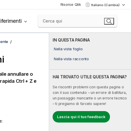
Risorse Qlik
Italiano (Cambia)
iferimenti
IN QUESTA PAGINA
tente
Nella vista foglio
ni
Nella vista racconto
bile annullare o
HAI TROVATO UTILE QUESTA PAGINA?
a rapida
Ctrl + Z
e
Se riscontri problemi con questa pagina o
con il suo contenuto – un errore di battitura,
un passaggio mancante o un errore tecnico
– ti pregiamo di farcelo sapere!
Lascia qui il tuo feedback
e: