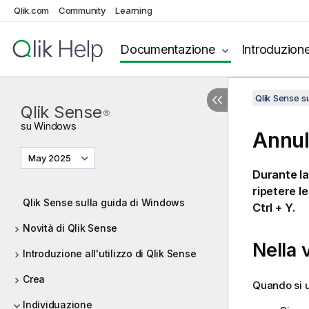
Qlik.com
Community
Learning
Documentazione
Introduzion
Qlik Sense 
Qlik Sense
®
su
Windows
Annul
May 2025
Durante la
ripetere l
Qlik Sense sulla guida di Windows
Ctrl + Y
.
Novità di Qlik Sense
Nella v
Introduzione all'utilizzo di Qlik Sense
Crea
Quando si ut
Individuazione