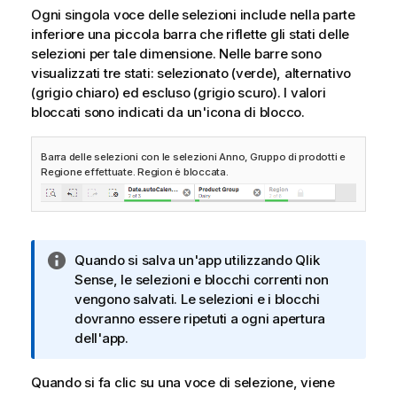
Ogni singola voce delle selezioni include nella parte
inferiore una piccola barra che riflette gli stati delle
selezioni per tale dimensione. Nelle barre sono
visualizzati tre stati: selezionato (verde), alternativo
(grigio chiaro) ed escluso (grigio scuro). I valori
bloccati sono indicati da un'icona di blocco.
Barra delle selezioni con le selezioni Anno, Gruppo di prodotti e
Regione effettuate. Region è bloccata.
N
Quando si salva un'app utilizzando
Qlik
o
Sense
, le selezioni e blocchi correnti non
t
vengono salvati. Le selezioni e i blocchi
a
dovranno essere ripetuti a ogni apertura
i
dell'app.
n
f
Quando si fa clic su una voce di selezione, viene
o