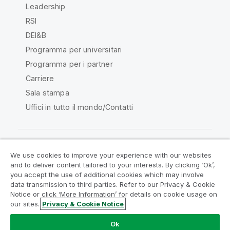
Leadership
RSI
DEI&B
Programma per universitari
Programma per i partner
Carriere
Sala stampa
Uffici in tutto il mondo/Contatti
We use cookies to improve your experience with our websites
Qlik Community
and to deliver content tailored to your interests. By clicking ‘Ok’,
you accept the use of additional cookies which may involve
data transmission to third parties. Refer to our Privacy & Cookie
Contratti
Termini del prodotto
Notice or click ‘More Information’ for details on cookie usage on
Legal Policies
Note Legali
our sites.
Privacy & Cookie Notice
Termini di utilizzo
Marchi
Do Not Share My Info
Ok
Copyright © 1993-2026 QlikTech International AB. Tutti i