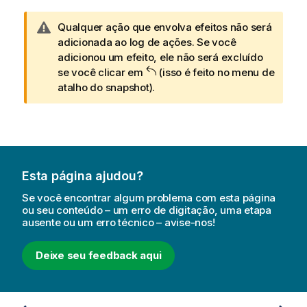
N
Qualquer ação que envolva efeitos não será
o
adicionada ao log de ações. Se você
t
adicionou um efeito, ele não será excluído
a
se você clicar em
(isso é feito no menu de
d
atalho do snapshot).
e
a
d
v
e
Esta página ajudou?
r
t
Se você encontrar algum problema com esta página
ê
ou seu conteúdo – um erro de digitação, uma etapa
ausente ou um erro técnico – avise-nos!
n
c
i
Deixe seu feedback aqui
a