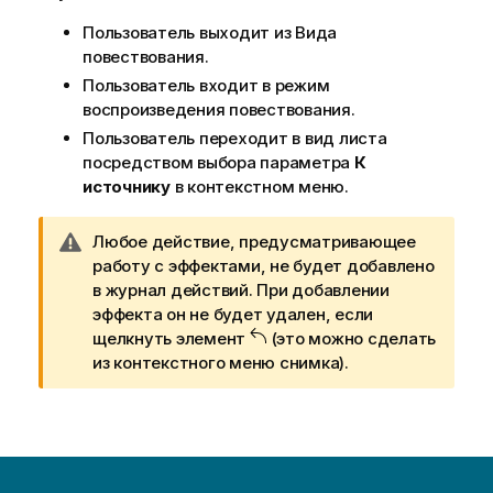
Пользователь выходит из Вида
повествования.
Пользователь входит в режим
воспроизведения повествования.
Пользователь переходит в вид листа
посредством выбора параметра
К
источнику
в контекстном меню.
П
Любое действие, предусматривающее
р
работу с эффектами, не будет добавлено
и
в журнал действий. При добавлении
м
эффекта он не будет удален, если
е
щелкнуть элемент
(это можно сделать
ч
из контекстного меню снимка).
а
н
и
е
к