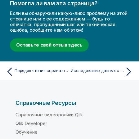
Помогла ли вам эта страница?
п
р
Если вы обнаружили какую-либо проблему на этой
е
странице или с ее содержанием — будь то
опечатка, пропущенный шаг или техническая
д
ошибка, сообщите нам об этом!
у
п
Оставьте свой отзыв здесь
р
е
ж
д
Порядок чтения справа налево в Qlik Sense
Исследование данных с помощью визуализаций
е
н
и
ю
Справочные Ресурсы
Справочные видеоролики Qlik
Qlik Developer
Обучение