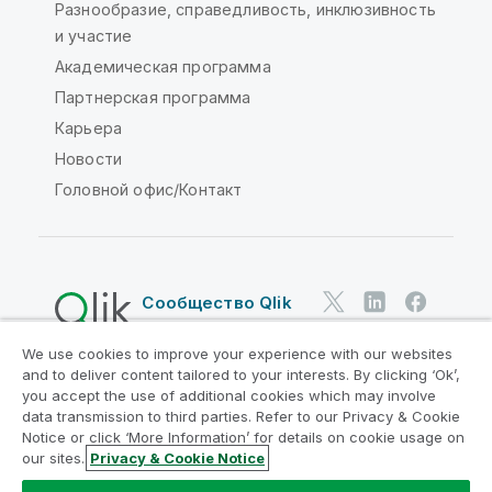
Разнообразие, справедливость, инклюзивность
и участие
Академическая программа
Партнерская программа
Карьера
Новости
Головной офис/Контакт
Сообщество Qlik
We use cookies to improve your experience with our websites
Юридические соглашения
and to deliver content tailored to your interests. By clicking ‘Ok’,
Условия использования продуктов
you accept the use of additional cookies which may involve
data transmission to third parties. Refer to our Privacy & Cookie
Legal Policies
Юридические положения
Notice or click ‘More Information’ for details on cookie usage on
Условия использования
Товарные знаки
our sites.
Privacy & Cookie Notice
Do Not Share My Info