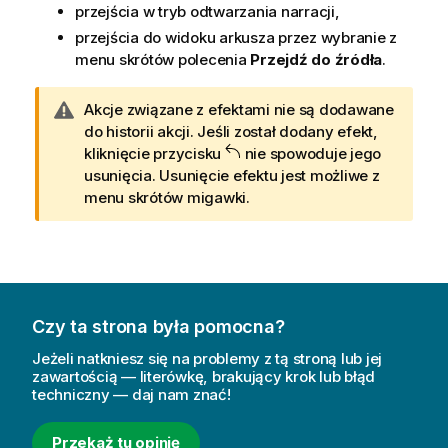
przejścia w tryb odtwarzania narracji,
przejścia do widoku arkusza przez wybranie z
menu skrótów polecenia
Przejdź do źródła
.
O
Akcje związane z efektami nie są dodawane
s
do historii akcji. Jeśli został dodany efekt,
t
kliknięcie przycisku
nie spowoduje jego
r
usunięcia. Usunięcie efektu jest możliwe z
z
menu skrótów migawki.
e
ż
e
n
i
Czy ta strona była pomocna?
e
Jeżeli natkniesz się na problemy z tą stroną lub jej
zawartością — literówkę, brakujący krok lub błąd
techniczny — daj nam znać!
Przekaż tu opinię