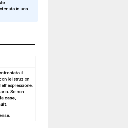
ole
ntenuta in una
nfrontato il
on le istruzioni
 nell'espressione.
raria. Se non
ola
case
,
ult
.
Sense
.