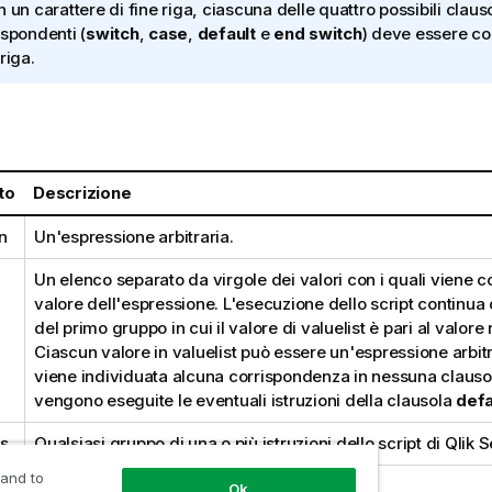
n un carattere di fine riga, ciascuna delle quattro possibili claus
ispondenti (
switch
,
case
,
default
e
end switch
) deve essere co
riga.
:
to
Descrizione
n
Un'espressione arbitraria.
Un elenco separato da virgole dei valori con i quali viene co
valore dell'espressione. L'esecuzione dello script continua c
del primo gruppo in cui il valore di valuelist è pari al valore
Ciascun valore in valuelist può essere un'espressione arbit
viene individuata alcuna corrispondenza in nessuna claus
vengono eseguite le eventuali istruzioni della clausola
defa
s
Qualsiasi gruppo di una o più istruzioni dello script di
Qlik 
 and to
Ok