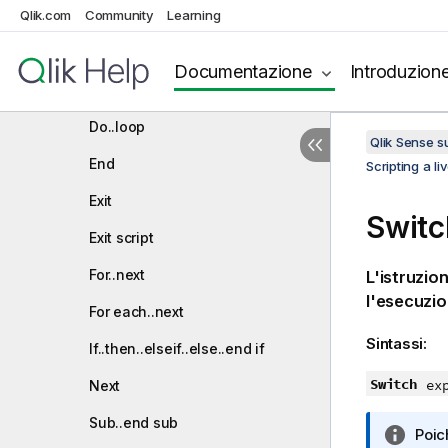
Qlik.com
Community
Learning
Scripting a livello di grafico
Istruzione di controllo
Documentazione
Introduzion
Call
Do..loop
Qlik Sense 
End
Scripting a liv
Exit
Switc
Exit script
For..next
L'istruzio
l'esecuzio
For each..next
Sintassi:
If..then..elseif..else..end if
Switch
ex
Next
Sub..end sub
N
Poi