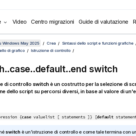
e
Video
Centro migrazioni
Guide di valutazione
R
su Windows May 2025
Crea
Sintassi dello script e funzioni grafiche
ello di grafico
Istruzione di controllo
h..case..default..end switch
ne di controllo
switch
è un costrutto per la selezione di sc
ne dello script su percorsi diversi, in base al valore di un
pression {
case
valuelist [ statements ]} [
default
statemen
ché
switch
è un'istruzione di controllo e come tale termina con u