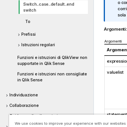
o
o co
Switch..case..default..end
t
corr
switch
a
sola 
i
To
n
Argomenti
f
Prefissi
o
Argomenti
Istruzioni regolari
r
Argomen
m
Funzioni e istruzioni di QlikView non
a
expressio
supportate in Qlik Sense
t
i
valuelist
Funzioni e istruzioni non consigliate
c
in Qlik Sense
a
Individuazione
Collaborazione
statement
Guida per gli sviluppatori
We use cookies to improve your experience with our websites
Tutorial per Qlik Sense