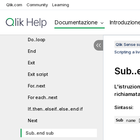
Qlik.com
Community
Learning
Scripting a livello di grafico
Istruzione di controllo
Documentazione
Introduzion
Call
Do..loop
Qlik Sense 
End
Scripting a liv
Exit
Sub..
Exit script
For..next
L'istruzio
richiamata
For each..next
Sintassi:
If..then..elseif..else..end if
Sub
name
Next
Sub..end sub