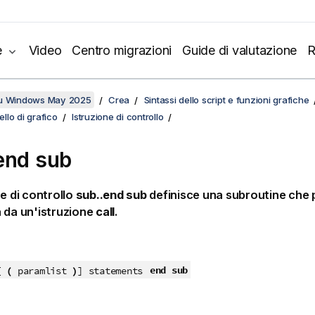
e
Video
Centro migrazioni
Guide di valutazione
R
su Windows May 2025
Crea
Sintassi dello script e funzioni grafiche
ello di grafico
Istruzione di controllo
end sub
ne di controllo
sub..end sub
definisce una subroutine che 
 da un'istruzione
call
.
end sub
 [
(
paramlist
)
] statements