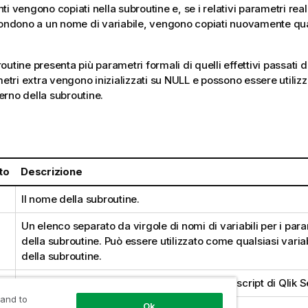
i vengono copiati nella subroutine e, se i relativi parametri reali
ondono a un nome di variabile, vengono copiati nuovamente qua
utine presenta più parametri formali di quelli effettivi passati d
metri extra vengono inizializzati su
NULL
e possono essere utilizz
nterno della subroutine.
:
to
Descrizione
Il nome della subroutine.
Un elenco separato da virgole di nomi di variabili per i para
della subroutine. Può essere utilizzato come qualsiasi variab
della subroutine.
s
Qualsiasi gruppo di una o più istruzioni dello script di
Qlik 
 and to
Ok