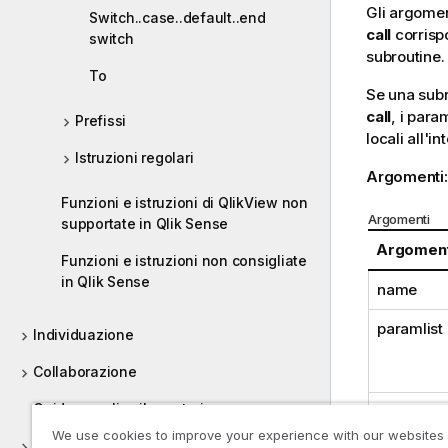
Gli argoment
Switch..case..default..end
call
corrisp
switch
subroutine.
To
Se una subro
call
, i para
Prefissi
locali all'i
Istruzioni regolari
Argomenti
Funzioni e istruzioni di QlikView non
Argomenti
supportate in Qlik Sense
Argomen
Funzioni e istruzioni non consigliate
in Qlik Sense
name
paramlist
Individuazione
Collaborazione
Guida per gli sviluppatori
statement
We use cookies to improve your experience with our websites
Tutorial per Qlik Sense