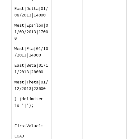
East|Delta|01/
08/2013|14000
West|Epsilon|0
1/09/2013|1700
0
West|Eta|01/10
/2013|14000
East|Beta|01/1
1/2013|20000
West|Theta|01/
12/2013|23000
] (delimiter
is '|');
FirstValue1:
LOAD