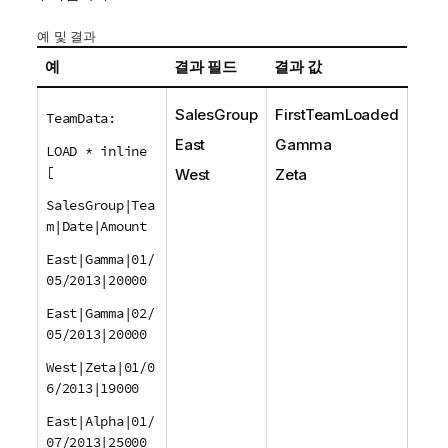
예 및 결과
예
결과 필드
결과 값
SalesGroup
FirstTeamLoaded
TeamData:
East
Gamma
LOAD * inline
[
West
Zeta
SalesGroup|Tea
m|Date|Amount
East|Gamma|01/
05/2013|20000
East|Gamma|02/
05/2013|20000
West|Zeta|01/0
6/2013|19000
East|Alpha|01/
07/2013|25000