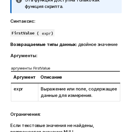
р
функция скрипта.
и
м
Синтаксис:
е
ч
FirstValue (
)
expr
а
Возвращаемые типы данных:
двойное значение
н
и
Аргументы:
е
к
аргументы FirstValue
и
Аргумент
Описание
н
ф
expr
Выражение или поле, содержащее
о
данные для измерения.
р
м
а
Ограничения:
ц
и
Если текстовые значения не найдены,
и
возвращается значение
NULL
.