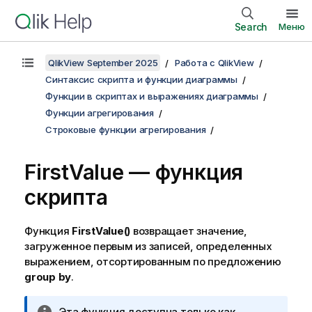
Search
Меню
QlikView September 2025
Работа с QlikView
Синтаксис скрипта и функции диаграммы
Функции в скриптах и выражениях диаграммы
Функции агрегирования
Строковые функции агрегирования
FirstValue — функция
скрипта
Функция
FirstValue()
возвращает значение,
загруженное первым из записей, определенных
выражением, отсортированным по предложению
group by
.
П
Эта функция доступна только как