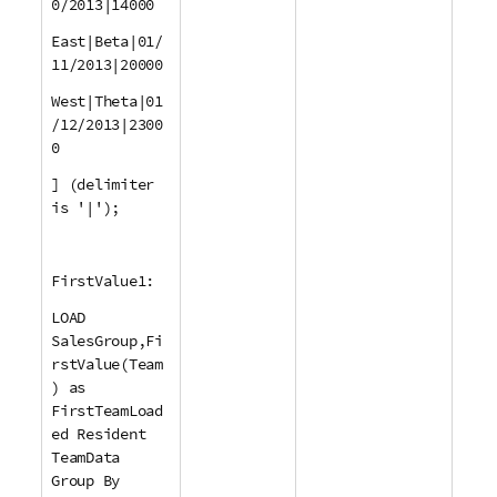
0/2013|14000
East|Beta|01/
11/2013|20000
West|Theta|01
/12/2013|2300
0
] (delimiter
is '|');
FirstValue1:
LOAD
SalesGroup,Fi
rstValue(Team
) as
FirstTeamLoad
ed Resident
TeamData
Group By