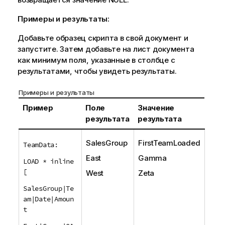
Примеры и результаты:
Добавьте образец скрипта в свой документ и
запустите. Затем добавьте на лист документа
как минимум поля, указанные в столбце с
результатами, чтобы увидеть результаты.
Примеры и результаты
Пример
Поле
Значение
результата
результата
SalesGroup
FirstTeamLoaded
TeamData:
East
Gamma
LOAD * inline
[
West
Zeta
SalesGroup|Te
am|Date|Amoun
t