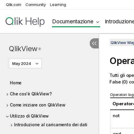
Qlik.com
Community
Learning
Documentazione
Introduzion
QlikView Ma
QlikView
®
Opera
May 2024
Tutti gli op
False
(0) co
Home
Che cos'è QlikView?
Operatori log
Operatore
Come iniziare con QlikView
not
Utilizzo di QlikView
Introduzione al caricamento dei dati
and