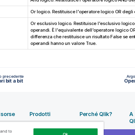
Or logico. Restituisce l'operatore logico OR degli
Or esclusivo logico. Restituisce l'esclusivo logic
operandi. È l'equivalente dell'operatore logico O
differenza che restituisce un risultato
False
se ent
operandi hanno un valore
True
.
o precedente
Argo
i bit a bit
Oper
isorse
Prodotti
Perché Qlik?
A 
Ql
INTEGRAZIONE E
la Guida
Perché Qlik
QUALITÀ DEI DATI
 and to
Az
Attendibilità e
Ok