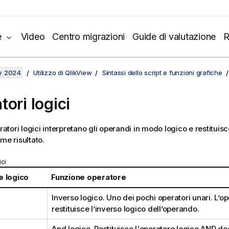
e
Video
Centro migrazioni
Guide di valutazione
R
y 2024
Utilizzo di QlikView
Sintassi dello script e funzioni grafiche
tori logici
eratori logici interpretano gli operandi in modo logico e restitui
me risultato.
ici
 logico
Funzione operatore
Inverso logico. Uno dei pochi operatori unari. L’o
restituisce l’inverso logico dell’operando.
And logico. Restituisce l'operatore logico AND de