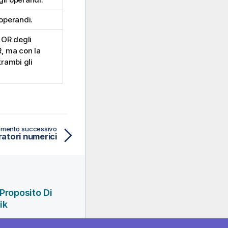
 operandi.
o OR degli
R, ma con la
rambi gli
mento successivo
atori numerici
Proposito Di
ik
ienda