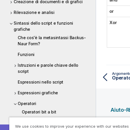
Creazione di documenti e di grafici
or
Rilevazione e analisi
Xor
Sintassi dello script e funzioni
grafiche
Che cos'è la metasintassi Backus-
Naur Form?
Funzioni
Istruzioni e parole chiave dello
script
Argoment
Operator
Espressioni nello script
Espressioni grafiche
Operatori
Aiuto-R
Operatori bit a bit
Video del
Operatori logici
We use cookies to improve your experience with our websites
di Qlik