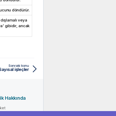
nucunu döndürür.
 dışlamalı veya
a' gibidir, ancak
Sonraki konu
Sayısal işleçler
ik Hakkında
rket
erlik