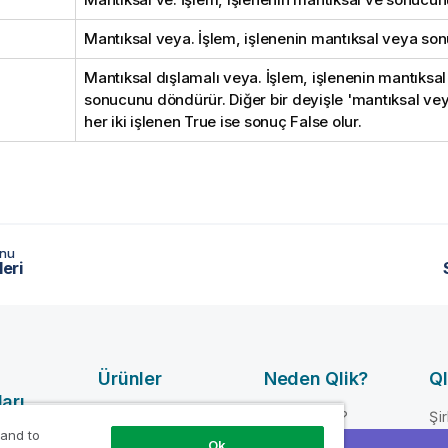
Mantıksal veya. İşlem, işlenenin mantıksal veya so
Mantıksal dışlamalı veya. İşlem, işlenenin mantıksal
sonucunu döndürür. Diğer bir deyişle 'mantıksal vey
her iki işlenen
True
ise sonuç
False
olur.
onu
leri
Ürünler
Neden Qlik?
Ql
arı
VERI
Neden Qlik?
Şi
ENTEGRASYONU
 and to
mı
Güven ve Güvenlik
Lid
Ok
VE KALITE