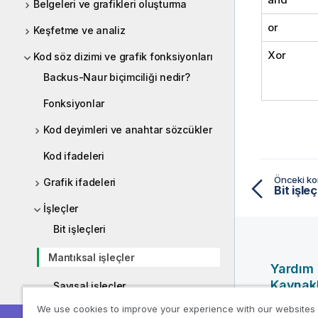
Belgeleri ve grafikleri oluşturma
or
Keşfetme ve analiz
Xor
Kod söz dizimi ve grafik fonksiyonları
Backus-Naur biçimciliği nedir?
Fonksiyonlar
Kod deyimleri ve anahtar sözcükler
Kod ifadeleri
Önceki k
Grafik ifadeleri
Bit işleç
İşleçler
Bit işleçleri
Mantıksal işleçler
Yardım
Kaynakl
Sayısal işleçler
We use cookies to improve your experience with our websites
İlişkisel işleçler
Qlik Yardı