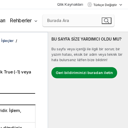
Qlik Kaynakları
Türkçe Değiştir
arı
Rehberler
BU SAYFA SİZE YARDIMCI OLDU MU?
İşleçler
Bu sayfa veya içeriği ile ilgili bir sorun; bir
yazım hatası, eksik bir adım veya teknik bir
hata bulursanız lütfen bize bildirin!
ak
True
(-1) veya
Geri bildiriminizi buradan iletin
idir. İşlem,
nu döndürür.