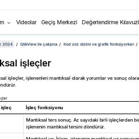
ım
Videolar
Geçiş Merkezi
Değerlendirme Kılavuzl
y 2024
QlikView ile çalışma
Kod söz dizimi ve grafik fonksiyonları
ksal işleçler
al işleçler, işlenenleri mantıksal olarak yorumlar ve sonuç olar
ndürür.
eçler
 işleç
İşleç fonksiyonu
Mantıksal ters sonuç. Az sayıdaki birli işleçlerden bir
işlenenin mantıksal tersini döndürür.
Mantıksal ve. İşlem, işlenenin mantıksal ve sonucu