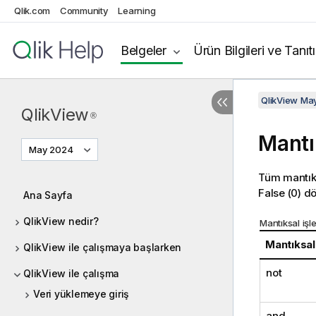
Qlik.com
Community
Learning
Belgeler
Ürün Bilgileri ve Tanıt
QlikView Ma
QlikView
®
Mantı
May 2024
Tüm mantıks
False
(0) dö
Ana Sayfa
QlikView nedir?
Mantıksal işl
Mantıksal
QlikView ile çalışmaya başlarken
not
QlikView ile çalışma
Veri yüklemeye giriş
and