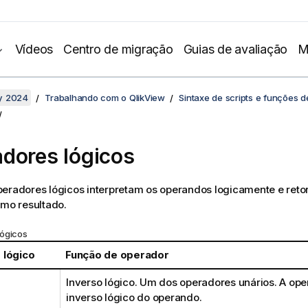
Vídeos
Centro de migração
Guias de avaliação
M
y 2024
Trabalhando com o QlikView
Sintaxe de scripts e funções d
dores lógicos
peradores lógicos interpretam os operandos logicamente e ret
omo resultado.
ógicos
 lógico
Função de operador
Inverso lógico. Um dos operadores unários. A ope
inverso lógico do operando.