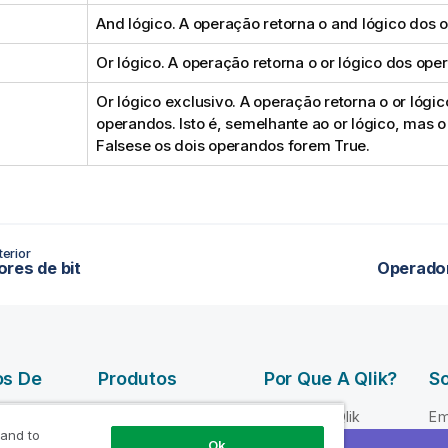
And lógico. A operação retorna o and lógico dos 
Or lógico. A operação retorna o or lógico dos ope
Or lógico exclusivo. A operação retorna o or lógi
operandos. Isto é, semelhante ao or lógico, mas o
False
se os dois operandos forem
True
.
erior
res de bit
Operado
os De
Produtos
Por Que A Qlik?
So
DATA
Por que a Qlik
Em
INTEGRATION
 and to
 Qlik
Confiança e
Li
Ok
AND QUALITY