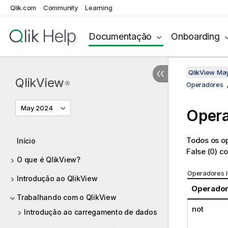
Qlik.com
Community
Learning
Documentação
Onboarding
QlikView Ma
QlikView
®
Operadores
May 2024
Opera
Todos os o
Início
False
(0) c
O que é QlikView?
Operadores l
Introdução ao QlikView
Operador
Trabalhando com o QlikView
not
Introdução ao carregamento de dados