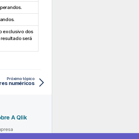
operandos.
randos.
co exclusivo dos
 resultado será
Próximo tópico
res numéricos
bre A Qlik
presa
derança