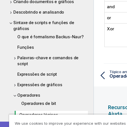
Criando documentos e gráficos
and
Descobrindo e analisando
or
Sintaxe de scripts e funções de
gráficos
Xor
O que é formalismo Backus-Naur?
Funções
Palavras-chave e comandos de
script
Tópico ant
Expressões de script
Operado
Expressões de gráficos
Operadores
Operadores de bit
Recurs
Ajuda
Operadores lógicos
We use cookies to improve your experience with our websites
Vídeos da
Operadores numéricos