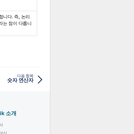
니다. 즉, 논리
라는 점이 다릅니
다음 항목
숫자 연산자
lik 소개
사
더십