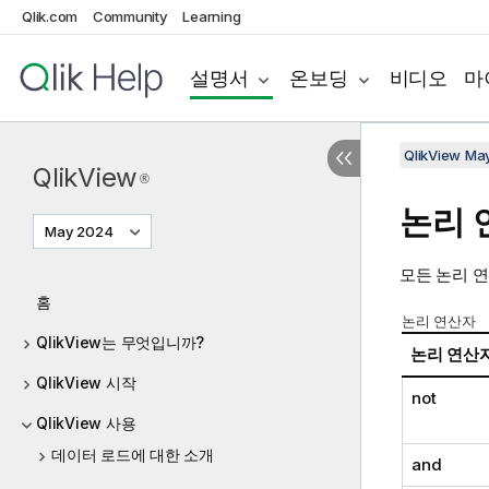
Qlik.com
Community
Learning
설명서
온보딩
비디오
마
QlikView Ma
QlikView
®
논리 
May 2024
모든 논리 
홈
논리 연산자
QlikView는 무엇입니까?
논리 연산
QlikView 시작
not
QlikView 사용
데이터 로드에 대한 소개
and