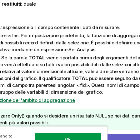
 restituiti:
duale
:
 L'espressione o il campo contenente i dati da misurare.
: Per impostazione predefinita, la funzione di aggrega
pression
di possibili record definiti dalla selezione. È possibile definire u
nativa mediante un'espressione Set Analysis.
: Se la parola
TOTAL
viene riportata prima degli argomenti della 
o verrà effettuato su tutti i valori possibili dati dalle selezioni att
 relativi al valore dimensionale attuale, vale a dire che verranno
ioni del grafico. Il qualificatore
TOTAL
può essere seguito da 
omi di campo tra parentesi angolari
<fld>
. Questi nomi di camp
ruppo delle variabili di dimensione del grafico.
izione dell'ambito di aggregazione
izzare
Only()
quando si desidera un risultato
NULL
se nei dati ca
nti più valori possibili.
 and to
Ok