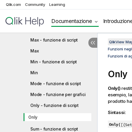
base
Qlik.com
Community
Learning
FirstSortedValue - funzione di
script
Documentazione
Introduzion
FirstSortedValue
Max - funzione di script
QlikView Ma
Funzioni negli
Max
Funzioni di 
Min - funzione di script
Only
Min
Mode - funzione di script
Only()
resti
Mode - funzione per grafici
esempio, la
prodotto ha 
Only - funzione di script
Sintassi:
Only
Only(
[{Set
Sum - funzione di script