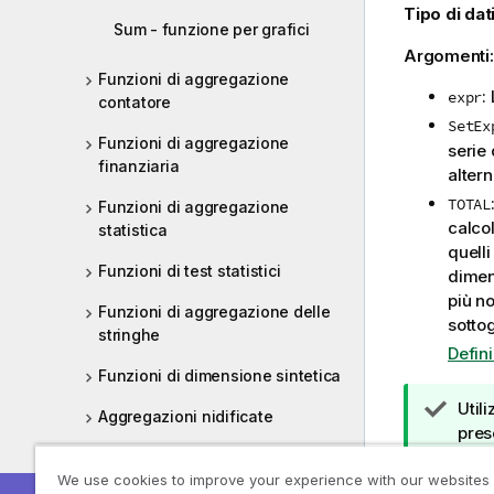
Tipo di dati
Sum - funzione per grafici
Argomenti
Funzioni di aggregazione
:
expr
contatore
SetEx
Funzioni di aggregazione
serie 
finanziaria
alter
TOTAL
Funzioni di aggregazione
calcol
statistica
quelli
Funzioni di test statistici
dimens
più n
Funzioni di aggregazione delle
sottog
stringhe
Defin
Funzioni di dimensione sintetica
N
Util
Aggregazioni nidificate
o
prese
t
Aggr
a
We use cookies to improve your experience with our websites
Esempi: