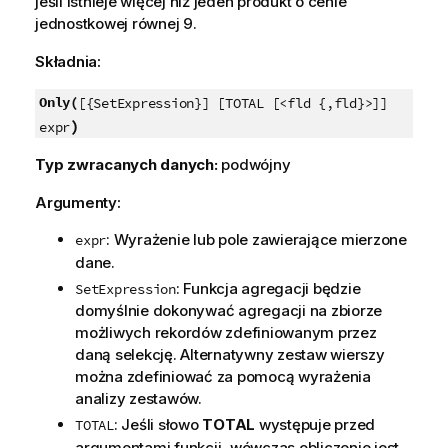
jeśli istnieje więcej niż jeden produkt o cenie
jednostkowej równej 9.
Składnia:
Only(
[{SetExpression}] [TOTAL [<fld {,fld}>]]
)
expr
Typ zwracanych danych:
podwójny
Argumenty:
: Wyrażenie lub pole zawierające mierzone
expr
dane.
: Funkcja agregacji będzie
SetExpression
domyślnie dokonywać agregacji na zbiorze
możliwych rekordów zdefiniowanym przez
daną selekcję. Alternatywny zestaw wierszy
można zdefiniować za pomocą wyrażenia
analizy zestawów.
: Jeśli słowo
TOTAL
występuje przed
TOTAL
argumentami funkcji, wówczas obliczenie jest