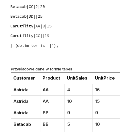
Betacab|CC|2|20
Betacab|DD||25
Canutility|AA|8|15
Canutility|CC||19
] (delimiter is '|');
Przykładowe dane w formie tabeli
Customer
Product
UnitSales
UnitPrice
Astrida
AA
4
16
Astrida
AA
10
15
Astrida
BB
9
9
Betacab
BB
5
10