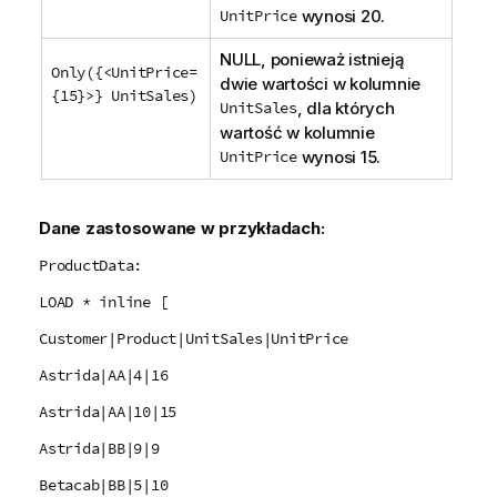
UnitPrice
wynosi 20.
NULL
, ponieważ istnieją
Only({<UnitPrice=
dwie wartości w kolumnie
{15}>} UnitSales)
UnitSales
, dla których
wartość w kolumnie
UnitPrice
wynosi 15.
Dane zastosowane w przykładach:
ProductData:
LOAD * inline [
Customer|Product|UnitSales|UnitPrice
Astrida|AA|4|16
Astrida|AA|10|15
Astrida|BB|9|9
Betacab|BB|5|10