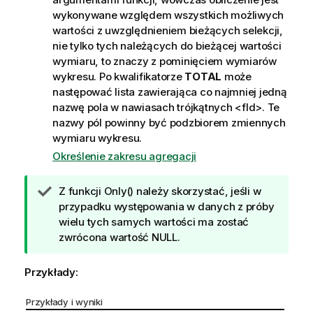
wykonywane względem wszystkich możliwych
wartości z uwzględnieniem bieżących selekcji,
nie tylko tych należących do bieżącej wartości
wymiaru, to znaczy z pominięciem wymiarów
wykresu. Po kwalifikatorze
TOTAL
może
następować lista zawierająca co najmniej jedną
nazwę pola w nawiasach trójkątnych
<fld>
. Te
nazwy pól powinny być podzbiorem zmiennych
wymiaru wykresu.
Określenie zakresu agregacji
W
Z funkcji
Only()
należy skorzystać, jeśli w
s
przypadku występowania w danych z próby
k
wielu tych samych wartości ma zostać
a
zwrócona wartość
NULL
.
z
ó
Przykłady:
w
k
Przykłady i wyniki