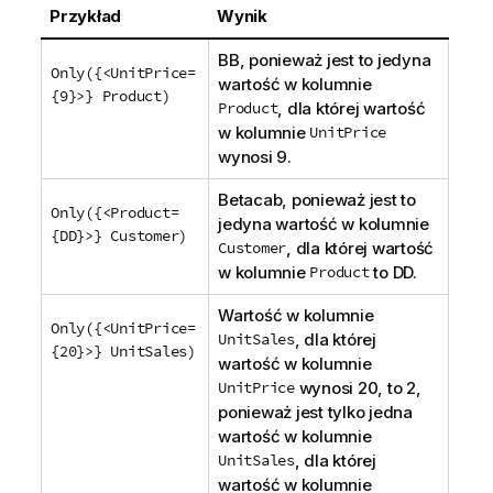
a
Przykład
Wynik
BB
, ponieważ jest to jedyna
Only({<UnitPrice=
wartość w kolumnie
{9}>} Product
)
Product
, dla której wartość
w kolumnie
UnitPrice
wynosi 9.
Betacab
, ponieważ jest to
Only({<Product=
jedyna wartość w kolumnie
{DD}>} Customer)
Customer
, dla której wartość
w kolumnie
Product
to
DD
.
Wartość w kolumnie
Only({<UnitPrice=
UnitSales
, dla której
{20}>} UnitSales)
wartość w kolumnie
UnitPrice
wynosi 20, to 2,
ponieważ jest tylko jedna
wartość w kolumnie
UnitSales
, dla której
wartość w kolumnie