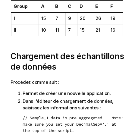
Group
A
B
C
D
E
F
I
15
7
9
20
26
19
II
10
11
7
15
21
16
Chargement des échantillons
de données
Procédez comme suit :
Permet de créer une nouvelle application.
Dans l'éditeur de chargement de données,
saisissez les informations suivantes :
// Sample_1 data is pre-aggregated... Note:
make sure you set your DecimalSep='.' at
the top of the script.