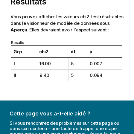
Résultats
Vous pouvez afficher les valeurs
chi2-test
résultantes
dans le visionneur de modèle de données sous
Aperçu
. Elles devraient avoir l'aspect suivant :
Results
Grp
chi2
df
p
I
16.00
5
0.007
II
9.40
5
0.094
Cette page vous a-t-elle aidé ?
Si vous rencontrez des problèmes sur cette page ou
dans son contenu – une faute de frappe, une étape
manquante ou une erreur technique – faites-le-nous