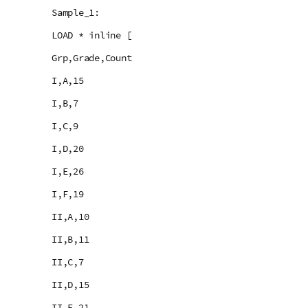
Sample_1:
LOAD * inline [
Grp,Grade,Count
I,A,15
I,B,7
I,C,9
I,D,20
I,E,26
I,F,19
II,A,10
II,B,11
II,C,7
II,D,15
II,E,21