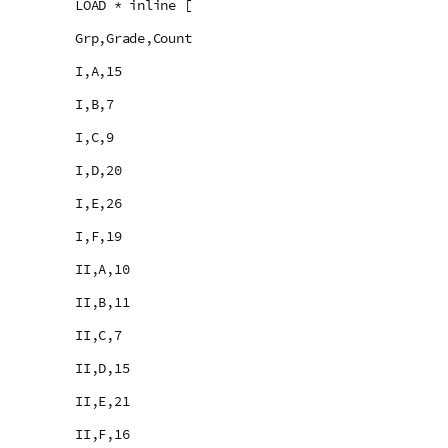
LOAD * inline [
Grp,Grade,Count
I,A,15
I,B,7
I,C,9
I,D,20
I,E,26
I,F,19
II,A,10
II,B,11
II,C,7
II,D,15
II,E,21
II,F,16