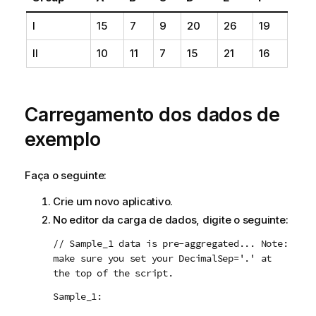
I
15
7
9
20
26
19
II
10
11
7
15
21
16
Carregamento dos dados de
exemplo
Faça o seguinte:
Crie um novo aplicativo.
No editor da carga de dados, digite o seguinte:
// Sample_1 data is pre-aggregated... Note:
make sure you set your DecimalSep='.' at
the top of the script.
Sample_1: