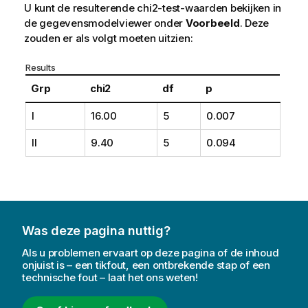
U kunt de resulterende
chi2-test
-waarden bekijken in
de gegevensmodelviewer onder
Voorbeeld
. Deze
zouden er als volgt moeten uitzien:
Results
Grp
chi2
df
p
I
16.00
5
0.007
II
9.40
5
0.094
Was deze pagina nuttig?
Als u problemen ervaart op deze pagina of de inhoud
onjuist is – een tikfout, een ontbrekende stap of een
technische fout – laat het ons weten!