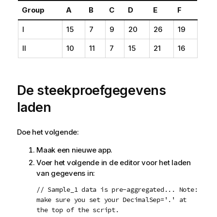
Group
A
B
C
D
E
F
I
15
7
9
20
26
19
II
10
11
7
15
21
16
De steekproefgegevens
laden
Doe het volgende:
Maak een nieuwe app.
Voer het volgende in de editor voor het laden
van gegevens in:
// Sample_1 data is pre-aggregated... Note:
make sure you set your DecimalSep='.' at
the top of the script.