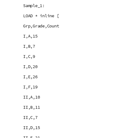
Sample_1:
LOAD * inline [
Grp,Grade,Count
I,A,15
I,B,7
I,C,9
I,D,20
I,E,26
I,F,19
II,A,10
II,B,11
II,C,7
II,D,15
II,E,21