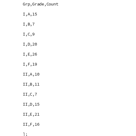
Grp,Grade,Count
I,A,15
I,B,7
I,C,9
I,D,20
I,E,26
I,F,19
II,A,10
II,B,11
II,C,7
II,D,15
II,E,21
II,F,16
];