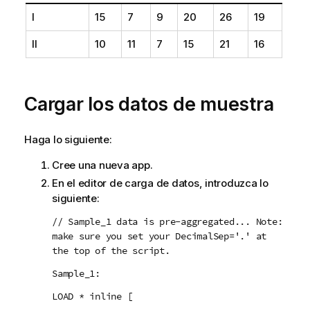
I
15
7
9
20
26
19
II
10
11
7
15
21
16
Cargar los datos de muestra
Haga lo siguiente:
Cree una nueva app.
En el editor de carga de datos, introduzca lo
siguiente:
// Sample_1 data is pre-aggregated... Note:
make sure you set your DecimalSep='.' at
the top of the script.
Sample_1:
LOAD * inline [