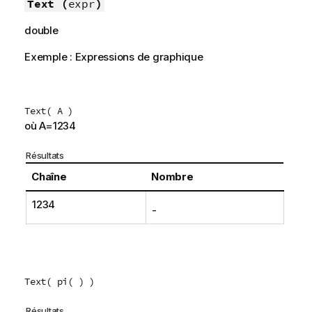
Text (
expr
)
double
Exemple : Expressions de graphique
Text( A )
où A=1234
Résultats
Chaîne
Nombre
1234
-
Text( pi( ) )
Résultats