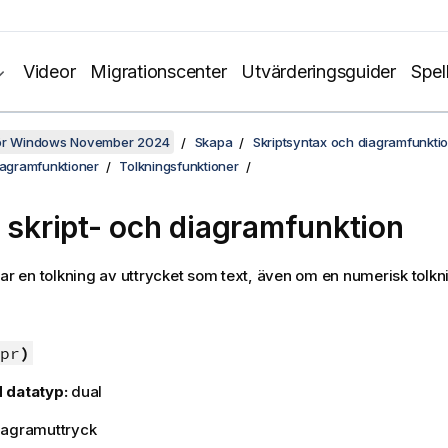
Videor
Migrationscenter
Utvärderingsguider
Spel
för Windows November 2024
Skapa
Skriptsyntax och diagramfunkti
iagramfunktioner
Tolkningsfunktioner
- skript- och diagramfunktion
ar en tolkning av uttrycket som text, även om en numerisk tolkni
pr
)
 datatyp:
dual
iagramuttryck