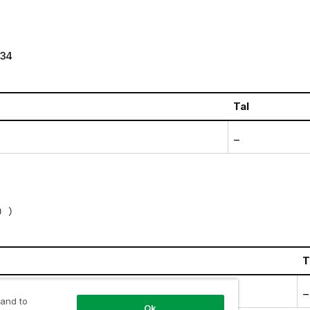
234
Tal
–
) )
T
6535898
–
 and to
Ok