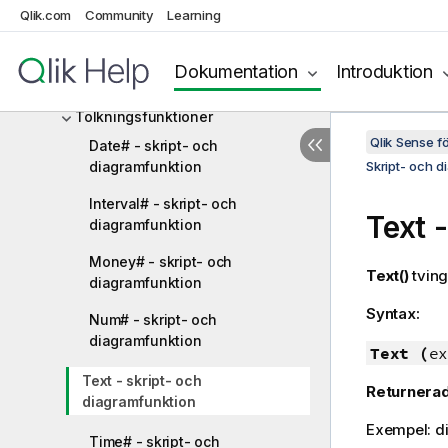
Formateringsfunktioner
Qlik.com
Community
Learning
Allmänna numeriska funktioner
Dokumentation
Introduktion
Geospatiala funktioner
Tolkningsfunktioner
Qlik Sense 
Date# - skript- och
diagramfunktion
Skript- och d
Interval# - skript- och
Text 
diagramfunktion
Money# - skript- och
Text()
tving
diagramfunktion
Syntax:
Num# - skript- och
diagramfunktion
Text (
ex
Text - skript- och
Returnerad
diagramfunktion
Exempel: d
Time# - skript- och