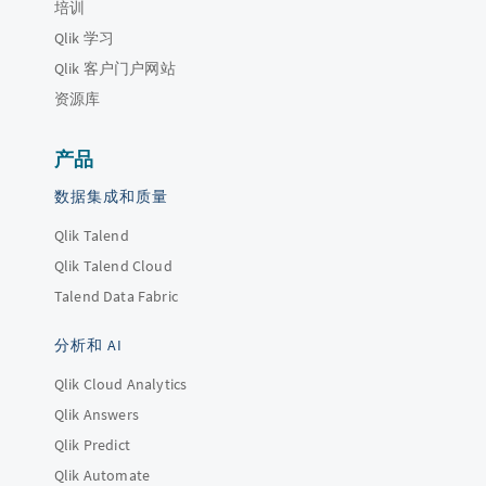
培训
Qlik 学习
Qlik 客户门户网站
资源库
产品
数据集成和质量
Qlik Talend
Qlik Talend Cloud
Talend Data Fabric
分析和 AI
Qlik Cloud Analytics
Qlik Answers
Qlik Predict
Qlik Automate