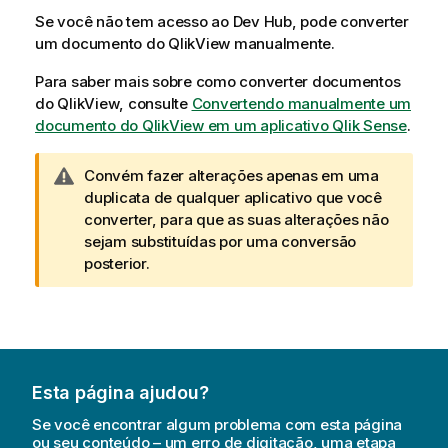
Se você não tem acesso ao
Dev Hub
, pode converter
um documento do
QlikView
manualmente.
Para saber mais sobre como converter documentos
do
QlikView
, consulte
Convertendo manualmente um
documento do QlikView em um aplicativo Qlik Sense
.
N
Convém fazer alterações apenas em uma
o
duplicata de qualquer aplicativo que você
t
converter, para que as suas alterações não
a
sejam substituídas por uma conversão
d
posterior.
e
a
d
v
e
Esta página ajudou?
r
t
Se você encontrar algum problema com esta página
ê
ou seu conteúdo – um erro de digitação, uma etapa