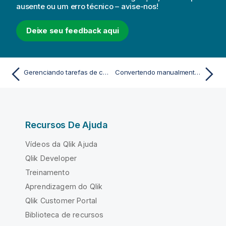
ausente ou um erro técnico – avise-nos!
n
c
i
Deixe seu feedback aqui
a
Gerenciando tarefas de carregamento de aplicativos
Convertendo manualmente um documento do QlikView em um aplicativo Qlik Sense
Recursos De Ajuda
Vídeos da Qlik Ajuda
Qlik Developer
Treinamento
Aprendizagem do Qlik
Qlik Customer Portal
Biblioteca de recursos