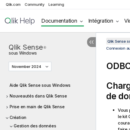
Qlik.com
Community
Learning
Documentation
Intégration
Vi
Qlik Sense 
Qlik Sense
®
Connexion a
sous
Windows
ODB
November 2024
Charg
Aide Qlik Sense sous Windows
de d
Nouveautés dans Qlik Sense
Prise en main de Qlik Sense
Vous 
le kit
Création
coura
Gestion des données
faire 