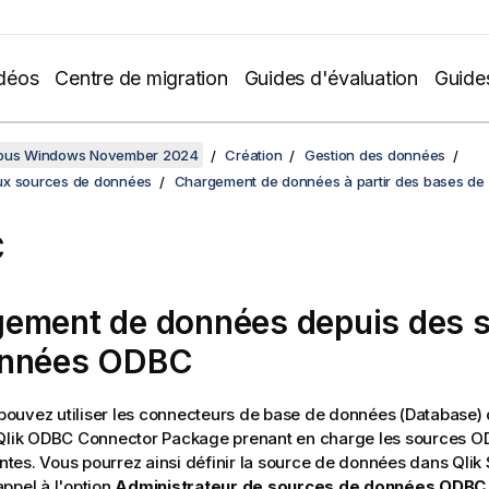
déos
Centre de migration
Guides d'évaluation
Guide
sous Windows November 2024
Création
Gestion des données
ux sources de données
Chargement de données à partir des bases de
C
ement de données depuis des 
onnées
ODBC
pouvez utiliser les connecteurs de base de données (
Database
)
Qlik
ODBC Connector Package
prenant en charge les sources OD
ntes. Vous pourrez ainsi définir la source de données dans
Qlik
appel à l'option
Administrateur de sources de données ODBC