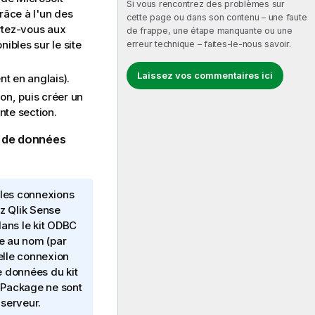
Si vous rencontrez des problèmes sur
râce à l'un des
cette page ou dans son contenu – une faute
rtez-vous aux
de frappe, une étape manquante ou une
onibles sur le site
erreur technique – faites-le-nous savoir.
Laissez vos commentaires ici
t en anglais)
.
on, puis créer un
nte section.
e de données
 les connexions
ez
Qlik Sense
ans le kit
ODBC
ée au nom (par
elle connexion
e données du kit
 Package
ne sont
serveur.