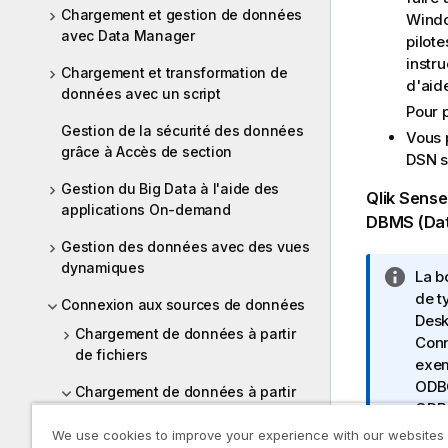
Chargement et gestion de données
Wind
avec Data Manager
pilot
instr
Chargement et transformation de
d'aid
données avec un script
Pour 
Gestion de la sécurité des données
Vous p
grâce à Accès de section
DSN
s
Gestion du Big Data à l'aide des
Qlik Sense
applications On-demand
DBMS
(
Da
Gestion des données avec des vues
dynamiques
N
La b
o
de t
Connexion aux sources de données
t
Desk
Chargement de données à partir
e
Conn
de fichiers
I
exe
n
ODB
Chargement de données à partir
f
ODB
des bases de données
o
pas 
We use cookies to improve your experience with our websites
ODBC