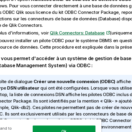
ows
. Pour vous connecter directement à une base de données g
es
ODBC
Qlik
sous licence du kit
ODBC Connector Package
, repo
uctions sur les connecteurs de base de données (
Database
) disp
e de
Qlik
Connectors
.
plus d'informations, voir
Qlik Connectors: Database
(uniquemen
ouvez installer un pilote
ODBC
pour le système
DBMS
en questi
ource de données.
Cette procédure est expliquée dans la prése
vous permet d'accéder à un système de gestion de bas
tabase Management System
) via
ODBC
:
oîte de dialogue
Créer une nouvelle connexion (ODBC)
affiche
ype
DSN utilisateur
qui ont été configurées. Lorsque vous utilis
top
, la liste de connexions
DSN
affiche les pilotes
ODBC
inclus d
ector Package
. Ils sont identifiés par la mention «
Qlik
- » ajout
mple,
Qlik
-
db2
). Ces pilotes ne permettent pas de créer de nouv
C
. Ils sont exclusivement utilisés par les connecteurs de base d
C Connector Package
. Les pilotes
ODBC
du kit
ODBC Connector
visibles lorsque vous utilisez
Qlik Sense
dans un environnement 
 and to
Ok