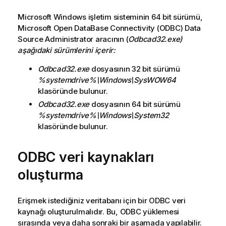
Microsoft Windows
işletim sisteminin 64 bit sürümü,
Microsoft Open DataBase Connectivity (ODBC)
Data
Source Administrator
aracının (
Odbcad32.exe
)
aşağıdaki sürümlerini içerir:
Odbcad32.exe
dosyasının 32 bit sürümü
%systemdrive%\Windows\SysWOW64
klasöründe bulunur.
Odbcad32.exe
dosyasının 64 bit sürümü
%systemdrive%\Windows\System32
klasöründe bulunur.
ODBC
veri kaynakları
oluşturma
Erişmek istediğiniz veritabanı için bir
ODBC
veri
kaynağı oluşturulmalıdır. Bu,
ODBC
yüklemesi
sırasında veya daha sonraki bir aşamada yapılabilir.