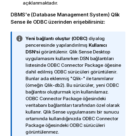
açıklanmaktadır.
DBMS
'e (
Database Management System
)
Qlik
Sense
ile
ODBC
üzerinden erişebilirsiniz:
B
Yeni bağlantı oluştur (ODBC)
diyalog
i
penceresinde yapılandırılmış
Kullanıcı
l
DSN’si
görüntülenir.
Qlik Sense Desktop
g
uygulamasını kullanırken
DSN
bağlantıları
i
listesinde
ODBC Connector Package
öğesine
n
dahil edilmiş
ODBC
sürücüleri görüntülenir.
o
Bunlar ada eklenmiş "
Qlik
-" ile tanımlanır
t
(örneğin
Qlik
-
db2
). Bu sürücüler, yeni
ODBC
u
bağlantısı oluşturmak için kullanılamaz.
ODBC Connector Package
öğesindeki
veritabanı bağlantıları tarafından özel olarak
kullanır.
Qlik Sense
uygulamasını bir sunucu
ortamında kullandığınızda
ODBC Connector
Package
öğesindeki
ODBC
sürücüleri
görüntülenmez.