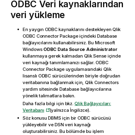
ODBC
Veri kaynaklarından
veri yükleme
En yaygın ODBC kaynaklarını destekleyen
Qlik
ODBC Connector Package
içindeki
Database
bağlayıcılarını kullanabilirsiniz. Bu
Microsoft
Windows
ODBC Data Source Administrator
kullanmaya gerek kalmadan
Qlik Sense
içinde
veri kaynağı tanımlamanızı sağlar.
ODBC
Connector Package
uygulamasındaki
Qlik
lisanslı
ODBC
sürücülerinden biriyle doğrudan
veritabanına bağlanmak için,
Qlik
Connectors
yardım sitesinde
Database
bağlayıcılarına
yönelik talimatlara bakın.
Daha fazla bilgi için bkz.
Qlik Bağlayıcıları:
Veritabanı
(yalnızca İngilizce)
.
Söz konusu
DBMS
için bir
ODBC
sürücüsü
yükleyebilir ve
DSN
veri kaynağı
oluşturabilirsiniz.
Bu bölümde bu işlem