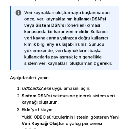
B
Veri kaynakları oluşturmaya başlanmadan
i
önce, veri kaynaklarının
kullanıcı DSN'si
l
veya
Sistem DSN'si
(önerilen) olması
g
konusunda bir karar verilmelidir. Kullanıcı
i
veri kaynaklarına yalnızca doğru kullanıcı
n
kimlik bilgileriyle ulaşabilirsiniz. Sunucu
o
yüklemesinde, veri kaynaklarını başka
t
kullanıcılarla paylaşmak için genellikle
u
sistem veri kaynakları oluşturmanız gerekir.
Aşağıdakileri yapın:
Odbcad32.exe
uygulamasını açın.
Sistem DSN'si
sekmesine giderek sistem veri
kaynağı oluşturun.
Ekle
'ye tıklayın.
Yüklü
ODBC
sürücülerinin listesini gösteren
Yeni
Veri Kaynağı Oluştur
diyalog penceresi