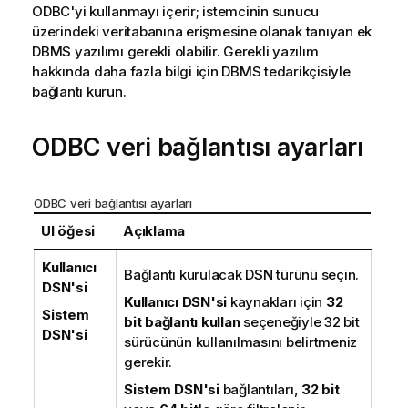
ODBC
'yi kullanmayı içerir; istemcinin sunucu
üzerindeki veritabanına erişmesine olanak tanıyan ek
DBMS
yazılımı gerekli olabilir. Gerekli yazılım
hakkında daha fazla bilgi için
DBMS
tedarikçisiyle
bağlantı kurun.
ODBC
veri bağlantısı ayarları
ODBC veri bağlantısı ayarları
UI öğesi
Açıklama
Kullanıcı
Bağlantı kurulacak
DSN
türünü seçin.
DSN'si
Kullanıcı DSN'si
kaynakları için
32
Sistem
bit bağlantı kullan
seçeneğiyle 32 bit
DSN'si
sürücünün kullanılmasını belirtmeniz
gerekir.
Sistem DSN'si
bağlantıları,
32 bit