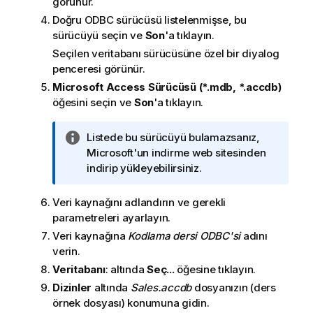
görünür.
Doğru
ODBC
sürücüsü listelenmişse, bu
sürücüyü seçin ve
Son
'a tıklayın.
Seçilen veritabanı sürücüsüne özel bir diyalog
penceresi görünür.
Microsoft Access Sürücüsü (*.mdb, *.accdb)
öğesini seçin ve
Son
'a tıklayın.
B
Listede bu sürücüyü bulamazsanız,
i
Microsoft'un indirme web sitesinden
l
indirip yükleyebilirsiniz.
g
i
Veri kaynağını adlandırın ve gerekli
n
parametreleri ayarlayın.
o
Veri kaynağına
Kodlama dersi ODBC'si
adını
t
verin.
u
Veritabanı
: altında
Seç...
öğesine tıklayın.
Dizinler
altında
Sales.accdb
dosyanızın (ders
örnek dosyası) konumuna gidin.