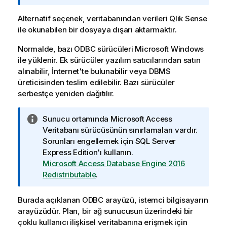
Alternatif seçenek, veritabanından verileri
Qlik Sense
ile okunabilen bir dosyaya dışarı aktarmaktır.
Normalde, bazı
ODBC
sürücüleri
Microsoft Windows
ile yüklenir. Ek sürücüler yazılım satıcılarından satın
alınabilir, İnternet'te bulunabilir veya
DBMS
üreticisinden teslim edilebilir. Bazı sürücüler
serbestçe yeniden dağıtılır.
B
Sunucu ortamında Microsoft Access
i
Veritabanı sürücüsünün sınırlamaları vardır.
l
Sorunları engellemek için SQL Server
g
Express Edition'ı kullanın.
i
Microsoft Access Database Engine 2016
n
Redistributable
.
o
t
Burada açıklanan
ODBC
arayüzü, istemci bilgisayarın
u
arayüzüdür. Plan, bir ağ sunucusun üzerindeki bir
çoklu kullanıcı ilişkisel veritabanına erişmek için