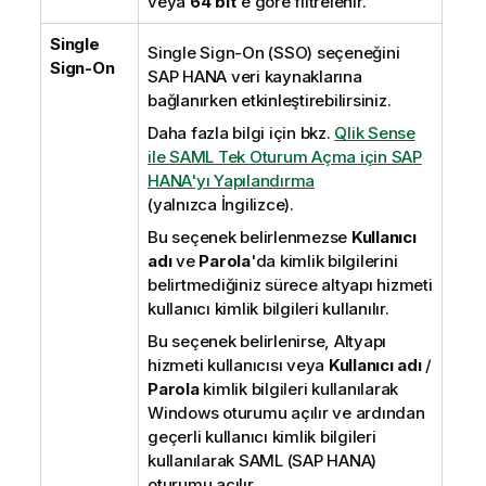
veya
64 bit
'e göre filtrelenir.
Single
Single Sign-On (SSO)
seçeneğini
Sign-On
SAP HANA
veri kaynaklarına
bağlanırken etkinleştirebilirsiniz.
Daha fazla bilgi için bkz.
Qlik Sense
ile SAML Tek Oturum Açma için SAP
HANA'yı Yapılandırma
(yalnızca İngilizce)
.
Bu seçenek belirlenmezse
Kullanıcı
adı
ve
Parola
'da kimlik bilgilerini
belirtmediğiniz sürece altyapı hizmeti
kullanıcı kimlik bilgileri kullanılır.
Bu seçenek belirlenirse, Altyapı
hizmeti kullanıcısı veya
Kullanıcı adı
/
Parola
kimlik bilgileri kullanılarak
Windows
oturumu açılır ve ardından
geçerli kullanıcı kimlik bilgileri
kullanılarak
SAML
(
SAP HANA
)
oturumu açılır.