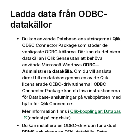
Ladda data från
ODBC
-
datakällor
Du kan använda
Database
-anslutningarna i
Qlik
ODBC Connector Package
som stöder de
vanligaste ODBC-källorna. Där kan du definiera
datakällan i
Qlik Sense
utan att behöva
använda
Microsoft Windows
ODBC –
Administrera datakälla
. Om du vill ansluta
direkt till en databas genom en av de
Qlik
-
licensierade
ODBC
-drivrutinerna i
ODBC
Connector Package
kan du läsa instruktionerna
för
Database
-anslutningar på webbplatsen med
hjälp för
Qlik
Connectors
.
Mer information finns i
Qlik-kopplingar: Databas
(endast på engelska)
.
Du kan installera en
ODBC
-drivrutin för aktuell
DBMS
och skapa en
DSN
-datakälla.
Detta