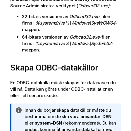
Source Administrator
-verktyget (
Odbcad32.exe
):
32-bitars versionen av
Odbcad32.exe
-filen
finns i
%systemdrive%\Windows\SysWOW64
-
mappen.
64-bitars versionen av
Odbcad32.exe
-filen
finns i
%systemdrive%\Windows\System32
-
mappen.
Skapa
ODBC
-datakällor
En
ODBC
-datakälla måste skapas för databasen du
vill nå. Detta kan göras under
ODBC
-installationen
eller i ett senare skede.
A
Innan du börjar skapa datakällor måste du
n
bestämma om de ska vara
användar-DSN
t
eller
system-DSN
(rekommenderas). Du kan
e
endast komma åt användardatakällor med