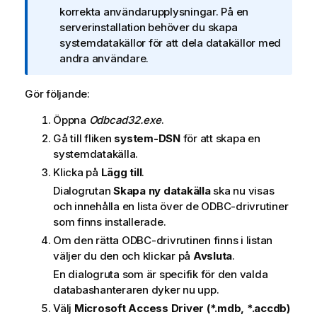
c
korrekta användarupplysningar. På en
k
serverinstallation behöver du skapa
n
systemdatakällor för att dela datakällor med
i
andra användare.
n
g
Gör följande:
o
Öppna
Odbcad32.exe
.
m
i
Gå till fliken
system-DSN
för att skapa en
n
systemdatakälla.
f
Klicka på
Lägg till
.
o
Dialogrutan
Skapa ny datakälla
ska nu visas
r
och innehålla en lista över de
ODBC
-drivrutiner
m
som finns installerade.
a
Om den rätta
ODBC
-drivrutinen finns i listan
t
väljer du den och klickar på
Avsluta
.
i
En dialogruta som är specifik för den valda
o
databashanteraren dyker nu upp.
n
Välj
Microsoft Access Driver (*.mdb, *.accdb)