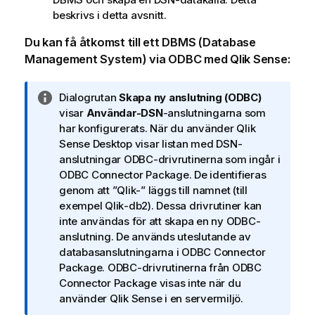
beskrivs i detta avsnitt.
Du kan få åtkomst till ett
DBMS
(
Database
Management System
) via
ODBC
med
Qlik Sense
:
A
Dialogrutan
Skapa ny anslutning (ODBC)
n
visar
Användar-DSN
-anslutningarna som
t
har konfigurerats. När du använder
Qlik
e
Sense Desktop
visar listan med
DSN
-
c
anslutningar
ODBC
-drivrutinerna som ingår i
k
ODBC Connector Package
. De identifieras
n
genom att ”
Qlik
-” läggs till namnet (till
i
exempel
Qlik
-
db2
). Dessa drivrutiner kan
n
inte användas för att skapa en ny
ODBC
-
g
anslutning. De används uteslutande av
o
databasanslutningarna i
ODBC Connector
m
Package
.
ODBC
-drivrutinerna från
ODBC
i
Connector Package
visas inte när du
n
använder
Qlik Sense
i en servermiljö.
f