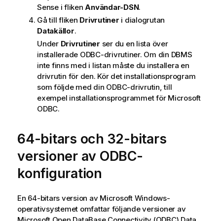
Sense
i fliken
Användar-DSN
.
Gå till fliken
Drivrutiner
i dialogrutan
Datakällor
.
Under
Drivrutiner
ser du en lista över
installerade
ODBC
-drivrutiner. Om din
DBMS
inte finns med i listan måste du installera en
drivrutin för den. Kör det installationsprogram
som följde med din
ODBC
-drivrutin, till
exempel installationsprogrammet för
Microsoft
ODBC
.
64-bitars och 32-bitars
versioner av
ODBC
-
konfiguration
En 64-bitars version av
Microsoft Windows
-
operativsystemet omfattar följande versioner av
Microsoft Open DataBase Connectivity (ODBC)
Data