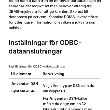
för att hämta data från en fleranvändardatabas på en
o
server är det möjligt att man behöver ytterligare
m
DBMS
-mjukvara för att ge klienten åtkomst till
i
databasen på servern. Kontakta
DBMS
-leverantören
n
för ytterligare information om vilken mjukvara som
f
behövs.
o
r
Inställningar för
ODBC
-
m
a
dataanslutningar
t
i
o
Inställningar för ODBC-datakopplingar
n
UI-element
Beskrivning
Användar-DSN
Välj vilken typ av
DSN
som du
System-DSN
vill koppla till.
För
Användar-DSN
-källor
måste du ange om en 32-
bitarsdrivrutin används med