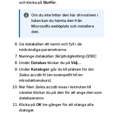
och klicka på
Slutför
.
A
Om du inte hittar den här drivrutinen i
n
listan kan du hämta den från
t
Microsofts webbplats och installera
e
den.
c
k
Ge datakällan ett namn och fyll i de
n
nödvändiga parametrarna.
i
Namnge datakällan
Skriptvägledning ODBC
.
n
Under
Databas
klickar du på
Välj...
.
g
Under
Kataloger
går du till platsen för din
o
Sales.accdb
-fil (en exempelfil till en
m
introduktionskurs).
i
När filen
Sales.accdb
visas i textrutan till
n
vänster klickar du på den för att ange den som
f
databasnamn.
o
r
Klicka på
OK
tre gånger för att stänga alla
m
dialoger.