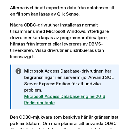
o
Alternativet är att exportera data från databasen till
r
en fil som kan läsas av
Qlik Sense
.
m
Några
ODBC
a
-drivrutiner installeras normalt
tillsammans med
t
Microsoft Windows
. Ytterligare
drivrutiner kan köpas av programvaruförsäljare,
i
hämtas från Internet eller levereras av
o
DBMS
-
tillverkaren. Vissa drivrutiner distribueras utan
n
licensavgift.
A
Microsoft Access Database-drivrutinen har
n
begränsningar i en servermiljö. Använd SQL
t
Server Express Edition för att undvika
e
problem.
c
Microsoft Access Database Engine 2016
k
Redistributable
.
n
i
Den
ODBC
-mjukvara som beskrivs här är gränssnittet
n
på klientdatorn. Om man planerar att använda
ODBC
g