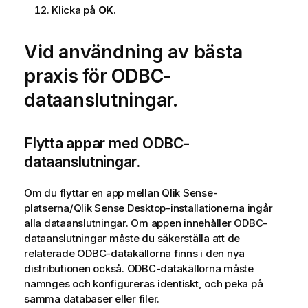
a
Klicka på
OK
.
t
i
Vid användning av bästa
o
n
praxis för
ODBC
-
dataanslutningar.
Flytta appar med
ODBC
-
dataanslutningar.
Om du flyttar en app mellan
Qlik Sense
-
platserna/
Qlik Sense Desktop
-installationerna ingår
alla dataanslutningar. Om appen innehåller
ODBC
-
dataanslutningar måste du säkerställa att de
relaterade
ODBC
-datakällorna finns i den nya
distributionen också.
ODBC
-datakällorna måste
namnges och konfigureras identiskt, och peka på
samma databaser eller filer.