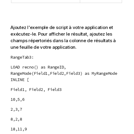
Ajoutez l'exemple de script à votre application et
exécutez-le. Pour afficher le résultat, ajoutez les
champs répertoriés dans la colonne de résultats à
une feuille de votre application.
RangeTab3:
LOAD recno() as RangeID,
RangeMode(Field1,Field2,Field3) as MyRangeMode
INLINE [
Field1, Field2, Field3
10,5,6
2,3,7
8,2,8
18,11,9