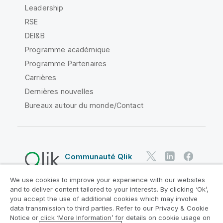
Leadership
RSE
DEI&B
Programme académique
Programme Partenaires
Carrières
Dernières nouvelles
Bureaux autour du monde/Contact
Communauté Qlik
We use cookies to improve your experience with our websites
Contrats juridiques
and to deliver content tailored to your interests. By clicking ‘Ok’,
Conditions d'utilisation des produits
you accept the use of additional cookies which may involve
data transmission to third parties. Refer to our Privacy & Cookie
Legal Policies
Conditions légales
Notice or click ‘More Information’ for details on cookie usage on