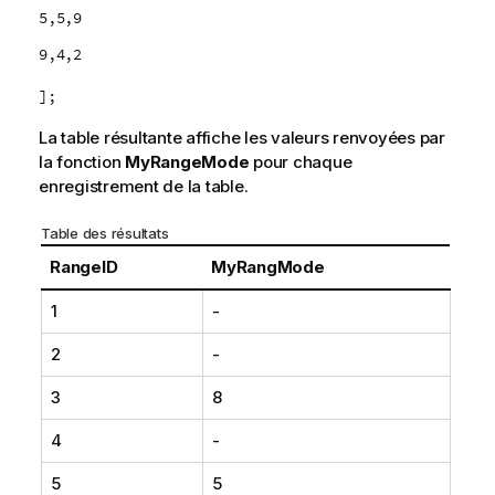
5,5,9
9,4,2
];
La table résultante affiche les valeurs renvoyées par
la fonction
MyRangeMode
pour chaque
enregistrement de la table.
Table des résultats
RangeID
MyRangMode
1
-
2
-
3
8
4
-
5
5