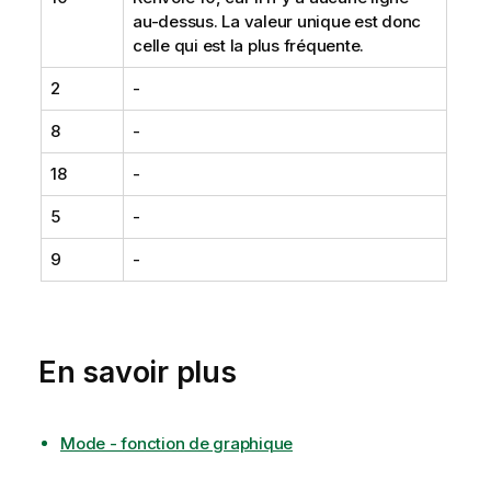
au-dessus. La valeur unique est donc
i
celle qui est la plus fréquente.
l
2
-
8
-
18
-
5
-
9
-
En savoir plus
Mode - fonction de graphique