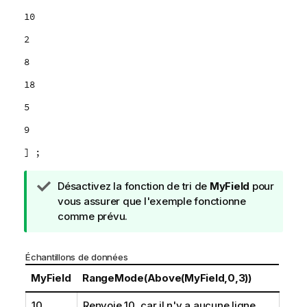
10
2
8
18
5
9
] ;
N
Désactivez la fonction de tri de
MyField
pour
o
vous assurer que l'exemple fonctionne
t
comme prévu.
e
C
Échantillons de données
o
n
MyField
RangeMode(Above(MyField,0,3))
s
10
Renvoie 10, car il n'y a aucune ligne
e