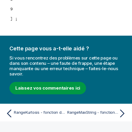
9
] ;
Cette page vous a-t-elle aidé ?
Si vous rencontrez des problèmes sur cette page ou
dans son contenu – une faute de frappe, une étape
manquante ou une erreur technique – faites-le-nous
savoir.
Laissez vos commentaires ici
RangeKurtosis - fonction de script et fonction de graphique
RangeMaxString - fonction de script et fonction de graphique