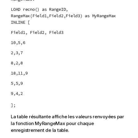
LOAD recno() as RangeID,
RangeMax(Field1,Field2,Field3) as MyRangeMax
INLINE [
Field1, Field2, Field3
10,5,6
2,3,7
8,2,8
18,11,9
5,5,9
9,4,2
];
La table résultante affiche les valeurs renvoyées par
la fonction
MyRangeMax
pour chaque
enregistrement de la table.