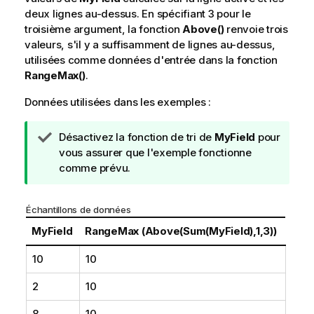
deux lignes au-dessus. En spécifiant
3
pour le
troisième argument, la fonction
Above()
renvoie trois
valeurs, s'il y a suffisamment de lignes au-dessus,
utilisées comme données d'entrée dans la fonction
RangeMax()
.
Données utilisées dans les exemples :
N
Désactivez la fonction de tri de
MyField
pour
o
vous assurer que l'exemple fonctionne
t
comme prévu.
e
C
Échantillons de données
o
n
MyField
RangeMax (Above(Sum(MyField),1,3))
s
10
10
e
i
2
10
l
8
10