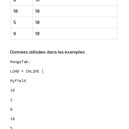
18
18
5
18
9
18
Données utilisées dans les exemples :
RangeTab:
LOAD * INLINE [
MyField
10
2
8
18
5