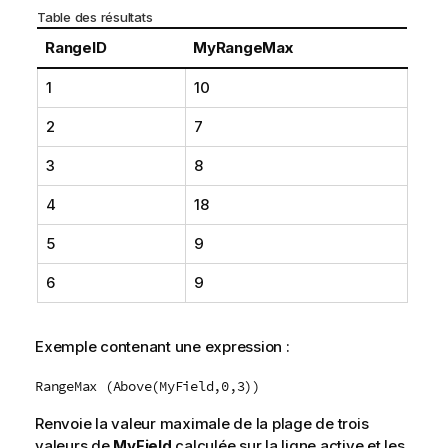
Table des résultats
RangeID
MyRangeMax
1
10
2
7
3
8
4
18
5
9
6
9
Exemple contenant une expression :
RangeMax (Above(MyField,0,3))
Renvoie la valeur maximale de la plage de trois
valeurs de
MyField
calculée sur la ligne active et les