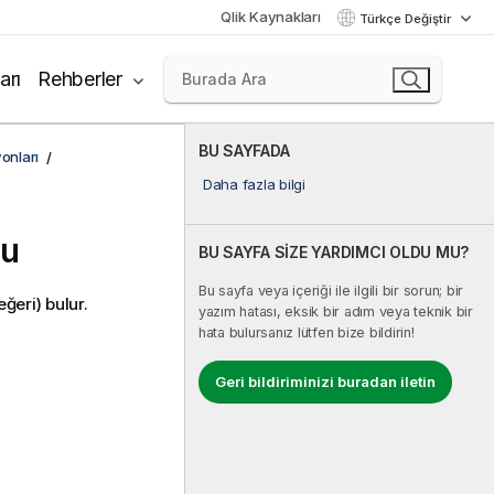
Qlik Kaynakları
Türkçe Değiştir
arı
Rehberler
BU SAYFADA
onları
Daha fazla bilgi
nu
BU SAYFA SİZE YARDIMCI OLDU MU?
Bu sayfa veya içeriği ile ilgili bir sorun; bir
ğeri) bulur.
yazım hatası, eksik bir adım veya teknik bir
hata bulursanız lütfen bize bildirin!
Geri bildiriminizi buradan iletin