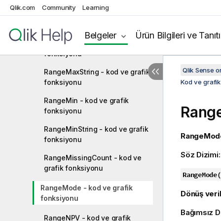
Qlik.com
Community
Learning
RangeKurtosis - kod ve grafik
fonksiyonu
Belgeler
Ürün Bilgileri ve Tanıt
RangeMax - kod ve grafik
fonksiyonu
Qlik Sense 
RangeMaxString - kod ve grafik
fonksiyonu
Kod ve grafik
RangeMin - kod ve grafik
Rang
fonksiyonu
RangeMinString - kod ve grafik
RangeMode
fonksiyonu
Söz Dizimi
RangeMissingCount - kod ve
grafik fonksiyonu
RangeMode(
RangeMode - kod ve grafik
Dönüş veril
fonksiyonu
Bağımsız D
RangeNPV - kod ve grafik