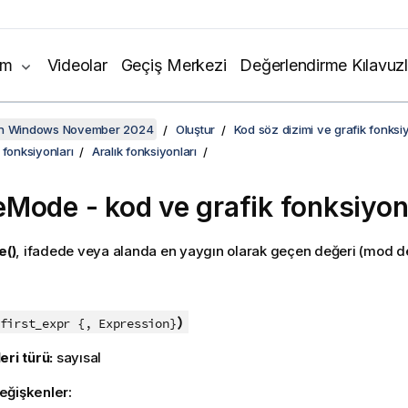
ım
Videolar
Geçiş Merkezi
Değerlendirme Kılavuzl
on Windows November 2024
Oluştur
Kod söz dizimi ve grafik fonksiy
 fonksiyonları
Aralık fonksiyonları
eMode
- kod ve grafik fonksiyo
()
, ifadede veya alanda en yaygın olarak geçen değeri (mod de
:
)
first_expr {, Expression}
eri türü:
sayısal
eğişkenler: