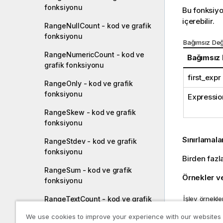
fonksiyonu
Bu fonksiyo
içerebilir.
RangeNullCount - kod ve grafik
fonksiyonu
Bağımsız Değ
RangeNumericCount - kod ve
Bağımsız
grafik fonksiyonu
first_expr
RangeOnly - kod ve grafik
fonksiyonu
Expressio
RangeSkew - kod ve grafik
fonksiyonu
Sınırlamala
RangeStdev - kod ve grafik
fonksiyonu
Birden fazl
RangeSum - kod ve grafik
Örnekler v
fonksiyonu
İşlev örnekler
RangeTextCount - kod ve grafik
fonksiyonu
Örnekler
We use cookies to improve your experience with our websites