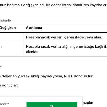
nun bağımsız değişkenleri, bir değer listesi döndüren kayıtlar ar
işkenler
 Değişken
Açıklama
Hesaplanacak verileri içeren ifade veya alan.
n
Hesaplanacak veri aralığını içeren isteğe bağlı i
alanlar.
r:
a değer en yüksek sıklığı paylaşıyorsa,
NULL
döndürülür.
e sonuçlar:
i
Sonuçlar
 and to
Ok