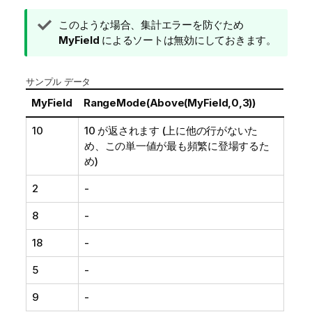
ヒ
このような場合、集計エラーを防ぐため
ン
MyField
によるソートは無効にしておきます。
ト
メ
サンプル データ
モ
MyField
RangeMode(Above(MyField,0,3))
10
10 が返されます (上に他の行がないた
め、この単一値が最も頻繁に登場するた
め)
2
-
8
-
18
-
5
-
9
-