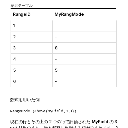
結果テーブル
RangeID
MyRangMode
1
-
2
-
3
8
4
-
5
5
6
-
数式を用いた例:
RangeMode (Above(MyField,0,3))
現在の行とその上の 2 つの行で評価された
MyField
の 3
つの結果のうち、最も頻繁に出現する値が返されます。3