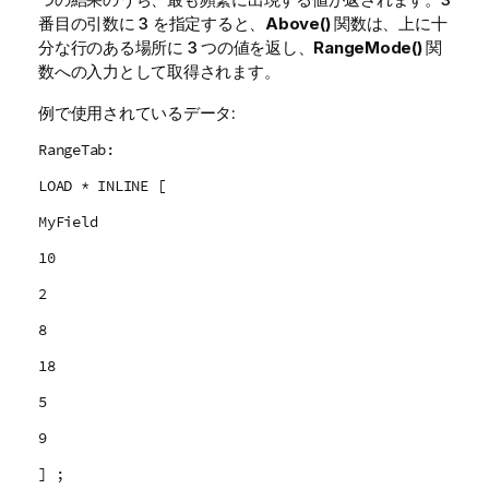
番目の引数に
3
を指定すると、
Above()
関数は、上に十
分な行のある場所に 3 つの値を返し、
RangeMode()
関
数への入力として取得されます。
例で使用されているデータ:
RangeTab:
LOAD * INLINE [
MyField
10
2
8
18
5
9
] ;