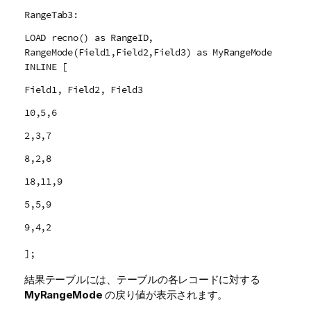
RangeTab3:
LOAD recno() as RangeID,
RangeMode(Field1,Field2,Field3) as MyRangeMode
INLINE [
Field1, Field2, Field3
10,5,6
2,3,7
8,2,8
18,11,9
5,5,9
9,4,2
];
結果テーブルには、テーブルの各レコードに対する
MyRangeMode
の戻り値が表示されます。