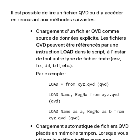
Il est possible de lire un fichier
QVD
ou d'y accéder
en recourant aux méthodes suivantes :
Chargement d'un fichier
QVD
comme
source de données explicite. Les fichiers
QVD
peuvent être référencés par une
instruction
LOAD
dans le script, à l'instar
de tout autre type de fichier texte (
csv
,
fix
,
dif
,
biff
, etc.).
Par exemple :
LOAD * from xyz.qvd (qvd)
LOAD Name, RegNo from xyz.qvd
(qvd)
LOAD Name as a, RegNo as b from
xyz.qvd (qvd)
Chargement automatique de fichiers
QVD
placés en mémoire tampon. Lorsque vous
utilisez le préfixe
buffer
avec des