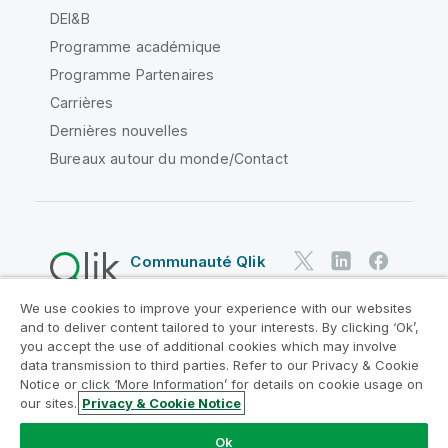
DEI&B
Programme académique
Programme Partenaires
Carrières
Dernières nouvelles
Bureaux autour du monde/Contact
Communauté Qlik
We use cookies to improve your experience with our websites
Contrats juridiques
and to deliver content tailored to your interests. By clicking ‘Ok’,
Conditions d'utilisation des produits
you accept the use of additional cookies which may involve
data transmission to third parties. Refer to our Privacy & Cookie
Legal Policies
Conditions légales
Notice or click ‘More Information’ for details on cookie usage on
Conditions d'utilisation
Marques
our sites.
Privacy & Cookie Notice
Do Not Share My Info
Ok