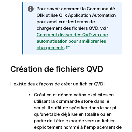
N
Pour savoir comment la Communauté
o
Qlik utilise
Qlik Application Automation
t
pour améliorer les temps de
e
chargement des fichiers QVD, voir
I
Comment diviser des QVD via une
n
automatisation pour améliorer les
f
chargements
.
o
r
Création de fichiers
m
QVD
a
t
Il existe deux façons de créer un fichier
QVD
:
i
o
Création et dénomination explicites en
n
utilisant la commande
store
dans le
s
script. Il suffit de spécifier dans le script
qu'une table déjà lue en totalité ou en
partie doit être exportée vers un fichier
explicitement nommé à l'emplacement de