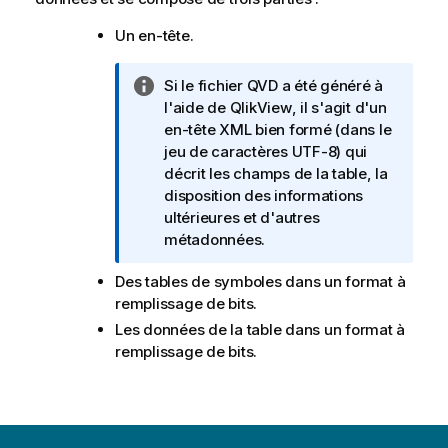
Un en-tête.
N
Si le fichier
QVD
a été généré à
o
l'aide de
QlikView
, il s'agit d'un
t
en-tête
XML
bien formé (dans le
e
jeu de caractères
UTF-8
) qui
I
décrit les champs de la table, la
n
disposition des informations
f
ultérieures et d'autres
o
métadonnées.
r
Des tables de symboles dans un format à
m
remplissage de bits.
a
t
Les données de la table dans un format à
i
remplissage de bits.
o
n
s