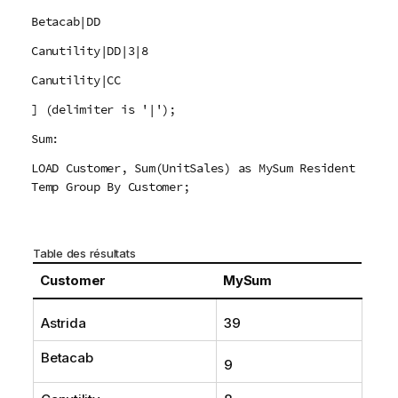
Betacab|DD
Canutility|DD|3|8
Canutility|CC
] (delimiter is '|');
Sum:
LOAD Customer, Sum(UnitSales) as MySum Resident
Temp Group By Customer;
Table des résultats
Customer
MySum
Astrida
39
Betacab
9