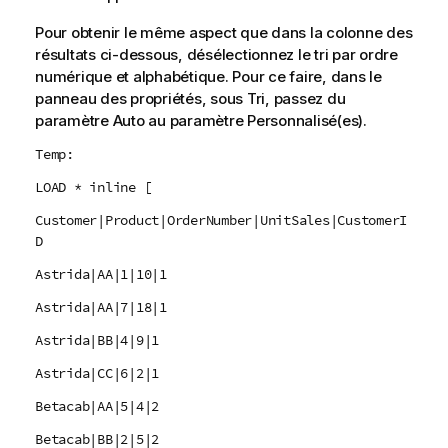
Pour obtenir le même aspect que dans la colonne des
résultats ci-dessous, désélectionnez le tri par ordre
numérique et alphabétique. Pour ce faire, dans le
panneau des propriétés, sous Tri, passez du
paramètre Auto au paramètre Personnalisé(es).
Temp:
LOAD * inline [
Customer|Product|OrderNumber|UnitSales|CustomerI
D
Astrida|AA|1|10|1
Astrida|AA|7|18|1
Astrida|BB|4|9|1
Astrida|CC|6|2|1
Betacab|AA|5|4|2
Betacab|BB|2|5|2