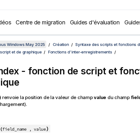
déos
Centre de migration
Guides d'évaluation
Guide
sous Windows May 2025
Création
Syntaxe des scripts et fonctions 
script et de graphique
Fonctions d'inter-enregistrements
Index
- fonction de script et fonc
ique
)
renvoie la position de la valeur de champ
value
du champ
fie
chargement).
)
(
field_name , value