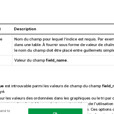
t
Description
me
Nom du champ pour lequel l'indice est requis. Par exem
dans une table. À fournir sous forme de valeur de chaîn
le nom du champ doit être placé entre guillemets simpl
Valeur du champ
field_name
.
ue
est introuvable parmi les valeurs de champ du champ
field
yé.
 sur les valeurs des ordonnées dans les graphiques ou le tri par
essions dans les tableaux n'est pas autorisé lors de l'utilisation
aphique dans l'une des expressions du graphique. Ces options d
 and to
Ok