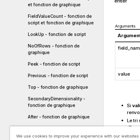
entier
et fonction de graphique
FieldValueCount - fonction de
script et fonction de graphique
Arguments
LookUp - fonction de script
Argumen
NoOfRows - fonction de
field_na
graphique
Peek - fonction de script
value
Previous - fonction de script
Top - fonction de graphique
SecondaryDimensionality -
Si
val
fonction de graphique
renvo
After - fonction de graphique
Le tri
d'expr
Before - fonction de graphique
de gr
We use cookies to improve your experience with our websites
First - fonction de graphique