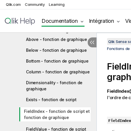
Qlik.com
Community
Learning
Fonctions géospatiales
Fonctions d'interprétation
Documentation
Intégration
Vi
Fonctions d'inter-enregistrements
Above - fonction de graphique
Qlik Sense 
Fonctions de 
Below - fonction de graphique
Bottom - fonction de graphique
Field
Column - fonction de graphique
graph
Dimensionality - fonction de
graphique
FieldIndex(
l'ordre de 
Exists - fonction de script
FieldIndex - fonction de script et
fonction de graphique
FieldIndex
FieldValue - fonction de script