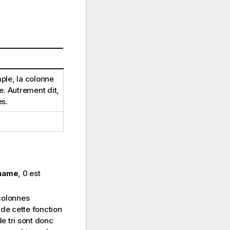
ple, la colonne
e. Autrement dit,
es.
_name
, 0 est
 colonnes
 de cette fonction
e tri sont donc