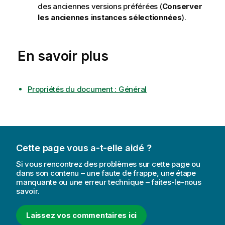
des anciennes versions préférées (
Conserver
s
les anciennes instances sélectionnées
).
En savoir plus
Propriétés du document : Général
Cette page vous a-t-elle aidé ?
Si vous rencontrez des problèmes sur cette page ou
dans son contenu – une faute de frappe, une étape
manquante ou une erreur technique – faites-le-nous
savoir.
Laissez vos commentaires ici