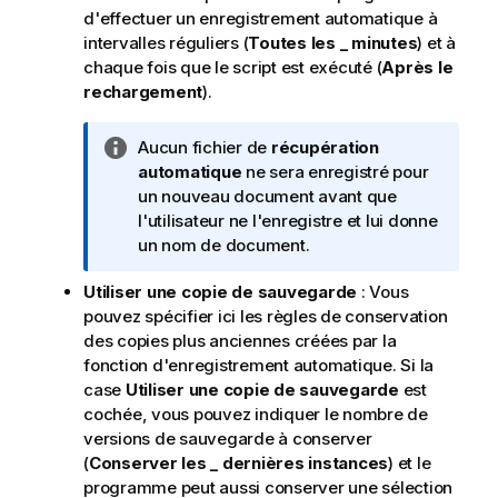
d'effectuer un enregistrement automatique à
intervalles réguliers (
Toutes les _ minutes
) et à
chaque fois que le script est exécuté (
Après le
rechargement
).
N
Aucun fichier de
récupération
o
automatique
ne sera enregistré pour
t
un nouveau document avant que
e
l'utilisateur ne l'enregistre et lui donne
I
un nom de document.
n
Utiliser une copie de sauvegarde
: Vous
f
pouvez spécifier ici les règles de conservation
o
des copies plus anciennes créées par la
r
fonction d'enregistrement automatique. Si la
m
case
Utiliser une copie de sauvegarde
est
a
cochée, vous pouvez indiquer le nombre de
t
versions de sauvegarde à conserver
i
(
Conserver les _ dernières instances
) et le
o
programme peut aussi conserver une sélection
n