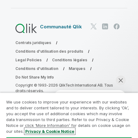
Communauté Qlik
Contrats juridiques
Conditions d'utilisation des produits
Legal Policies
Conditions légales
Conditions d'utilisation
Marques
Do Not Share My Info
Copyright © 1993-2026 QlikTech International AB. Tous
droits réservés.
We use cookies to improve your experience with our websites
and to deliver content tailored to your interests. By clicking ‘Ok’,
Rejoignez le Programme de
you accept the use of additional cookies which may involve
data transmission to third parties. Refer to our Privacy & Cookie
modernisation analytique
Notice or click ‘More Information’ for details on cookie usage on
our sites.
Privacy & Cookie Notice
Modernisez votre système sans compromettre vos
Discuter maintenant