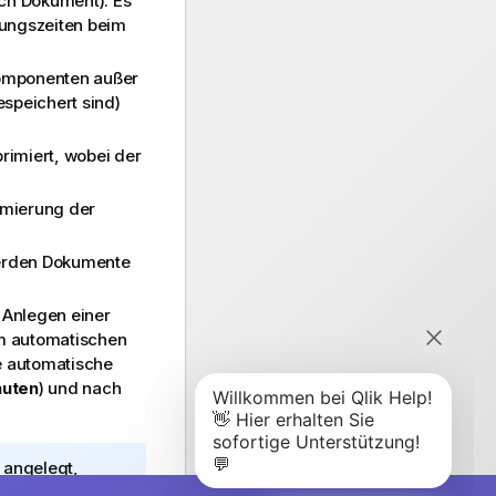
ach Dokument). Es
tungszeiten beim
Komponenten außer
espeichert sind)
imiert, wobei der
imierung der
 werden Dokumente
 Anlegen einer
um automatischen
e automatische
nuten
) und nach
 angelegt,