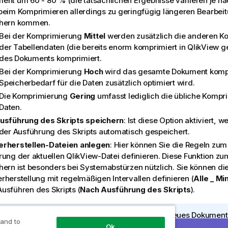
ent um 60 - 80 % (die tatsächlichen Ergebnisse variieren je n
beim Komprimieren allerdings zu geringfügig längeren Bearbei
hern kommen.
Bei der Komprimierung
Mittel
werden zusätzlich die anderen 
der Tabellendaten (die bereits enorm komprimiert in QlikView g
des Dokuments komprimiert.
Bei der Komprimierung
Hoch
wird das gesamte Dokument kompr
Speicherbedarf für die Daten zusätzlich optimiert wird.
Die Komprimierung
Gering
umfasst lediglich die übliche Kompr
Daten.
usführung des Skripts speichern
: Ist diese Option aktiviert,
eder Ausführung des Skripts automatisch gespeichert.
rherstellen-Dateien anlegen
: Hier können Sie die Regeln zum
rung der aktuellen QlikView-Datei definieren. Diese Funktion z
hern ist besonders bei Systemabstürzen nützlich. Sie können di
rherstellung mit regelmäßigen Intervallen definieren (
Alle _ Mi
usführen des Skripts (
Nach Ausführung des Skripts
).
I
Es wird keine
Wiederherstellen
-Datei für ein neues Dokument
 and to
n
solange es nicht unter einem Dateinamen gespeichert wurde.
Ok