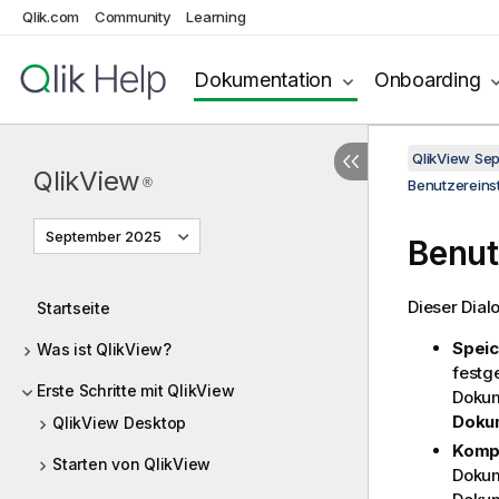
Qlik.com
Community
Learning
Dokumentation
Onboarding
QlikView Se
QlikView
®
Benutzereinst
September 2025
Benut
Dieser Dial
Startseite
Spei
Was ist QlikView?
festg
Erste Schritte mit QlikView
Dokum
Dokum
QlikView Desktop
Komp
Starten von QlikView
Dokum