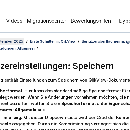
Videos
Migrationscenter
Bewertungshilfen
Playb
ptember 2025
Erste Schritte mit QlikView
Benutzeroberflächennaviga
ellungen: Allgemein
zereinstellungen: Speichern
og enthält Einstellungen zum Speichern von QlikView-Dokument
cherformat
: Hier kann das standardmäßige Speicherformat für 
elegt werden. Wenn Sie Änderungen vornehmen möchten, die nu
ent betreffen, wählen Sie ein
Speicherformat
unter
Eigenscha
ents: Allgemein
aus.
rimierung
: Mit dieser Dropdown-Liste wird der Grad der Kompr
ente angegeben. Durch die Komprimierung verringert sich die 