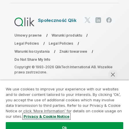
Społeczność Qlik
Umowy prawne
Warunki produktu
Legal Policies
Legal Policies
Warunki korzystania
Znaki towarowe
Do Not Share My Info
Copyright © 1993-2026 QlikTech International AB. Wszelkie
prawa zastrzeżone.
We use cookies to improve your experience with our websites
Dołącz do Programu Modernizacji
and to deliver content tailored to your interests. By clicking ‘Ok’,
Analityki
you accept the use of additional cookies which may involve
data transmission to third parties. Refer to our Privacy & Cookie
Notice or click ‘More Information’ for details on cookie usage on
Przeprowadź modernizację bez szkody dla Twoich
our sites.
Privacy & Cookie Notice
cennych aplikacji QlikView za pomocą programu
Rozmawiaj teraz
Analytics Modernization Program.
Kliknij tutaj
aby
Ok