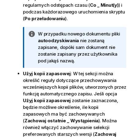
regularnych odstępach czasu (
Co _ Minut(y)
) i
podczas każdorazowego uruchomienia skryptu
(
Po przeładowaniu
).
I
W przypadku nowego dokumentu pliki
n
autoodzyskiwania
nie zostaną
f
zapisane, dopóki sam dokument nie
o
zostanie zapisany przez użytkownika
r
pod jakąś nazwą.
m
Użyj kopii zapasowej
: W tej sekcji można
a
określić reguły dotyczące przechowywania
c
wcześniejszych kopii plików, utworzonych przez
j
funkcję automatycznego zapisu. Jeśli opcja
a
Użyj kopii zapasowej
zostanie zaznaczona,
będzie możliwe określenie, ile kopii
zapasowych ma być zachowywanych
(
Zachowaj ostatnie _ Wystąpienia
). Można
również włączyć zachowywanie selekcji
preferowanych starszych wersji (
Zachowaj