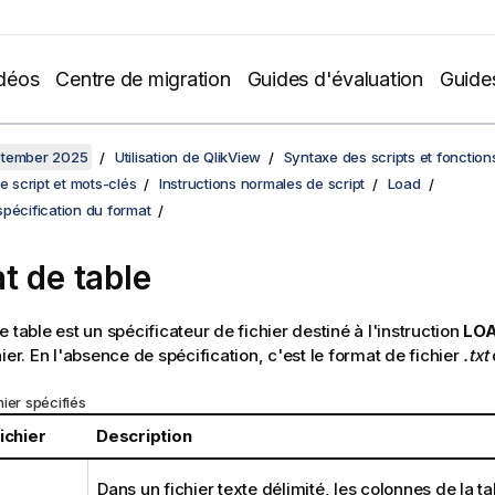
déos
Centre de migration
Guides d'évaluation
Guide
ptember 2025
Utilisation de QlikView
Syntaxe des scripts et fonctio
de script et mots-clés
Instructions normales de script
Load
pécification du format
t de table
 table est un spécificateur de fichier destiné à l'instruction
LO
ier. En l'absence de spécification, c'est le format de fichier
.txt
q
ier spécifiés
ichier
Description
Dans un fichier texte délimité, les colonnes de la ta