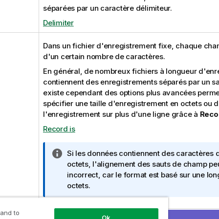
séparées par un caractère délimiteur.
Delimiter
Dans un fichier d'enregistrement fixe, chaque cha
d'un certain nombre de caractères.
En général, de nombreux fichiers à longueur d'enr
contiennent des enregistrements séparés par un saut
existe cependant des options plus avancées perme
spécifier une taille d'enregistrement en octets ou 
l'enregistrement sur plus d'une ligne grâce à
Recor
Record is
N
Si les données contiennent des caractères d
o
octets, l'alignement des sauts de champ pe
t
incorrect, car le format est basé sur une lon
e
octets.
I
n
 and to
Dans un fichier
f
.dif
(
Data Interchange Format
), un 
Ok