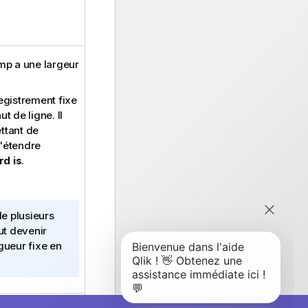
mp a une largeur
egistrement fixe
 de ligne. Il
ttant de
d'étendre
d is
.
e plusieurs
ut devenir
gueur fixe en
format spécial