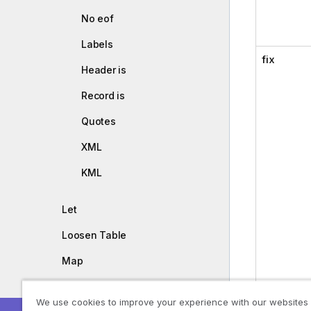
No eof
Labels
fix
Header is
Record is
Quotes
XML
KML
Let
Loosen Table
Map
NullAsNull
We use cookies to improve your experience with our websites
dif