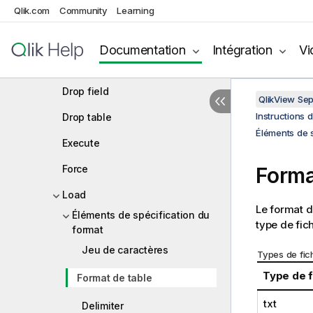
Qlik.com
Community
Learning
Connect
Directory
Documentation
Intégration
Vi
Disconnect
Drop field
QlikView Se
Instructions 
Drop table
Éléments de s
Execute
Force
Forma
Load
Le format de
Éléments de spécification du
type de fich
format
Jeu de caractères
Types de fich
Type de f
Format de table
txt
Delimiter