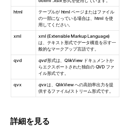
ooxml
.xslx
形式を使用しています。
html
テーブルが
html
ページまたはファイル
の一部になっている場合は、
html
を使
用してください。
xml
xml
(Extensible Markup Language)
は、テキスト形式でデータ構造を示す一
般的なマークアップ言語です。
qvd
qvd
形式は、
QlikView
ドキュメントか
らエクスポートされた独自の
QVD
ファ
イル形式です。
qvx
qvx
は、
QlikView
への高効率出力を提
供するファイル/ストリーム形式です。
詳細を見る