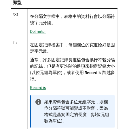
類型
txt
在分隔文字檔中，表格中的資料行會以分隔符
號字元分隔。
Delimiter
fix
在固定記錄檔案中，每個欄位的寬度恰好是固
定字元數。
通常，許多固定記錄長度檔包含換行符號分隔
的記錄，但是有更進階的選項來指定記錄大小
(以位元組為單位)，或者使用
Record is
跨越多
行。
Record is
資
如果資料包含多位元組字元，則欄
訊
位分隔符號可能變成不對齊，因為
備
格式是基於固定的長度 (以位元組
註
數為單位)。