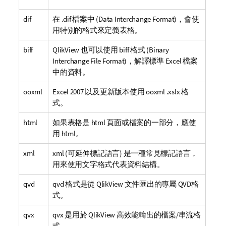
dif
在
.dif
檔案中 (
Data Interchange Format
)，會使
用特別的格式來定義表格。
biff
QlikView
也可以使用
biff
格式 (
Binary
Interchange File Format
)，解譯標準
Excel
檔案
中的資料。
ooxml
Excel 2007
以及更新版本使用
ooxml
.xslx
格
式。
html
如果表格是
html
頁面或檔案的一部分，應使
用
html
。
xml
xml
(可延伸標記語言) 是一種常見標記語言，
用來使用文字格式代表資料結構。
qvd
qvd
格式是從
QlikView
文件匯出的專屬
QVD
格
式。
qvx
qvx
是用於
QlikView
高效能輸出的檔案/串流格
式。