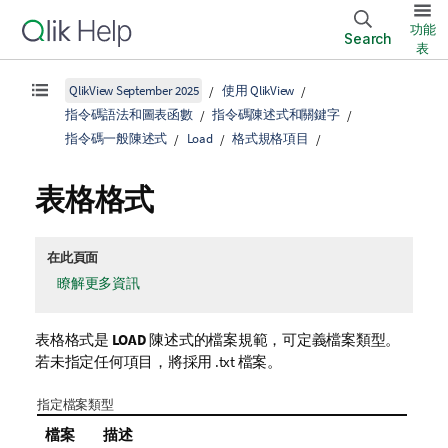
功能
Search
表
QlikView September 2025
使用 QlikView
指令碼語法和圖表函數
指令碼陳述式和關鍵字
指令碼一般陳述式
Load
格式規格項目
表格格式
在此頁面
瞭解更多資訊
表格格式是
LOAD
陳述式的檔案規範，可定義檔案類型。
若未指定任何項目，將採用
.txt
檔案。
指定檔案類型
檔案
描述