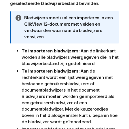
geselecteerde bladwijzerbestand bevinden.
I
Bladwijzers moet u alleen importeren in een
n
QlikView 12
-document met velden en
f
veldwaarden waarnaar de bladwijzers
o
verwijzen.
r
m
Te importeren bladwijzers
: Aan de linkerkant
a
worden alle bladwijzers weergegeven die in het
t
bladwijzerbestand zijn gedefinieerd.
i
Te importeren bladwijzers
: Aan de
e
rechterkant wordt een lijst weergegeven met
bestaande gebruikersbladwijzers of
documentbladwijzers in het document.
Bladwijzers moeten worden geïmporteerd als
een gebruikersbladwijzer of een
documentbladwijzer. Met de keuzerondjes
boven in het dialoogvenster kunt u bepalen hoe
de bladwijzer wordt geïmporteerd.