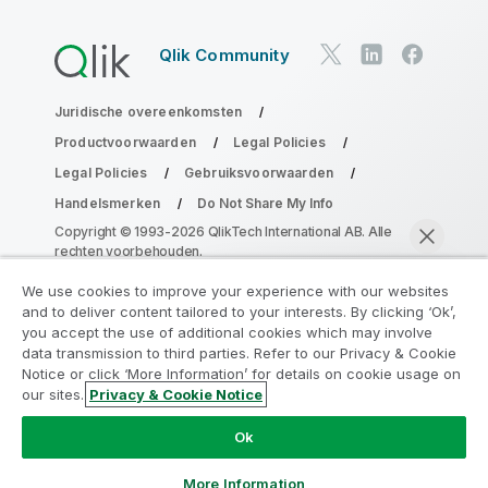
Qlik Community
Juridische overeenkomsten
Productvoorwaarden
Legal Policies
Legal Policies
Gebruiksvoorwaarden
Handelsmerken
Do Not Share My Info
Copyright © 1993-2026 QlikTech International AB. Alle
rechten voorbehouden.
We use cookies to improve your experience with our websites
and to deliver content tailored to your interests. By clicking ‘Ok’,
Neem deel aan het Analytics
you accept the use of additional cookies which may involve
data transmission to third parties. Refer to our Privacy & Cookie
Modernization Program
Notice or click ‘More Information’ for details on cookie usage on
our sites.
Privacy & Cookie Notice
Moderniseer zonder uw waardevolle QlikView-apps op
Nu chatten
het spel te zetten met het Analytics Modernization
Ok
Program.
Klik hier
voor meer informatie of om contact op
te nemen:
ampquestions@qlik.com
More Information