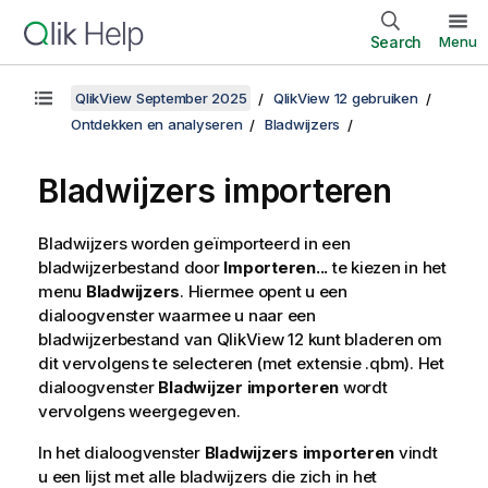
Search
Menu
QlikView September 2025
QlikView 12 gebruiken
Ontdekken en analyseren
Bladwijzers
Bladwijzers importeren
Bladwijzers worden geïmporteerd in een
bladwijzerbestand door
Importeren...
te kiezen in het
menu
Bladwijzers
. Hiermee opent u een
dialoogvenster waarmee u naar een
bladwijzerbestand van
QlikView 12
kunt bladeren om
dit vervolgens te selecteren (met extensie .qbm). Het
dialoogvenster
Bladwijzer importeren
wordt
vervolgens weergegeven.
In het dialoogvenster
Bladwijzers importeren
vindt
u een lijst met alle bladwijzers die zich in het