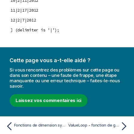
10|2|11|2012
11|2|17|2012
12|2|7|2012
] (delimiter is '|');
Cette page vous a-t-elle aidé ?
Si vous rencontrez des problèmes sur cette page ou
dans son contenu – une faute de frappe, une étape
manquante ou une erreur technique – faites-le-nous
savoir.
Laissez vos commentaires ici
Fonctions de dimension synthétique
ValueLoop - fonction de graphique