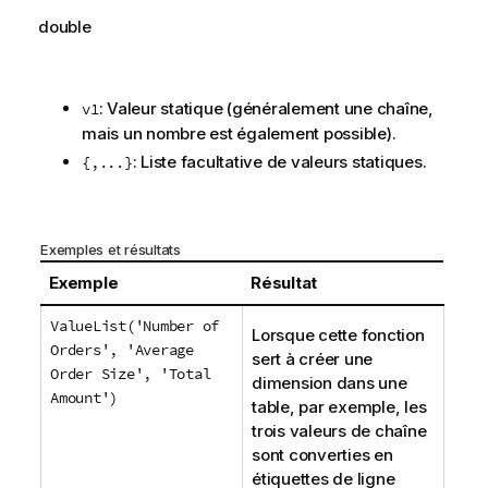
f
double
o
r
m
a
: Valeur statique (généralement une chaîne,
v1
t
mais un nombre est également possible).
i
: Liste facultative de valeurs statiques.
{,...}
o
n
s
Exemples et résultats
Exemple
Résultat
ValueList('Number of
Lorsque cette fonction
Orders', 'Average
sert à créer une
Order Size', 'Total
dimension dans une
Amount')
table, par exemple, les
trois valeurs de chaîne
sont converties en
étiquettes de ligne