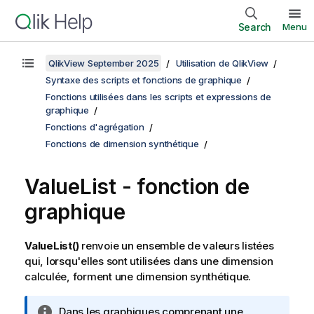
Search
Menu
QlikView September 2025
Utilisation de QlikView
Syntaxe des scripts et fonctions de graphique
Fonctions utilisées dans les scripts et expressions de
graphique
Fonctions d'agrégation
Fonctions de dimension synthétique
ValueList
- fonction de
graphique
ValueList()
renvoie un ensemble de valeurs listées
qui, lorsqu'elles sont utilisées dans une dimension
calculée, forment une dimension synthétique.
N
Dans les graphiques comprenant une