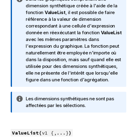
o
dimension synthétique créée à l'aide de la
t
fonction
ValueList
, il est possible de faire
e
référence à la valeur de dimension
I
correspondant à une cellule d'expression
n
donnée en réexécutant la fonction
ValueList
f
avec les mêmes paramètres dans
o
l'expression du graphique. La fonction peut
r
naturellement être employée n'importe où
m
dans la disposition, mais sauf quand elle est
a
utilisée pour des dimensions synthétiques,
t
elle ne présente de l'intérêt que lorsqu'elle
i
figure dans une fonction d'agrégation.
o
n
N
Les dimensions synthétiques ne sont pas
s
o
affectées par les sélections.
t
e
I
n
ValueList(
v1 {,...}
)