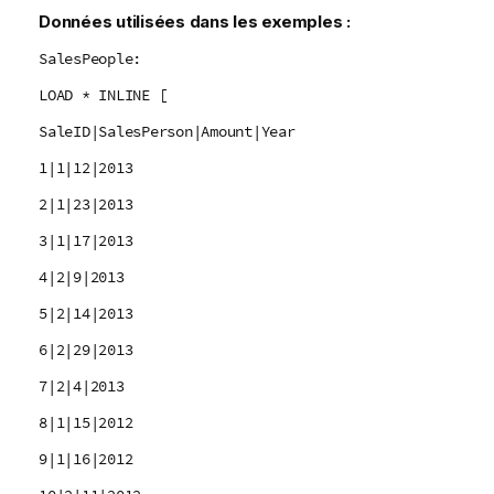
Données utilisées dans les exemples :
SalesPeople:
LOAD * INLINE [
SaleID|SalesPerson|Amount|Year
1|1|12|2013
2|1|23|2013
3|1|17|2013
4|2|9|2013
5|2|14|2013
6|2|29|2013
7|2|4|2013
8|1|15|2012
9|1|16|2012