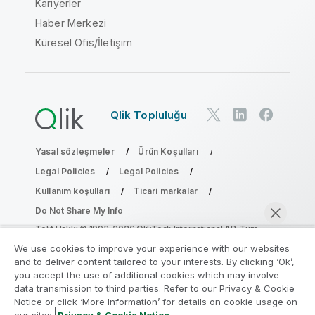
Kariyerler
Haber Merkezi
Küresel Ofis/İletişim
Qlik Topluluğu
Yasal sözleşmeler
Ürün Koşulları
Legal Policies
Legal Policies
Kullanım koşulları
Ticari markalar
Do Not Share My Info
Telif Hakkı © 1993-2026 QlikTech International AB. Tüm
hakları saklıdır.
We use cookies to improve your experience with our websites
and to deliver content tailored to your interests. By clicking ‘Ok’,
you accept the use of additional cookies which may involve
data transmission to third parties. Refer to our Privacy & Cookie
Analiz Modernleştirme Programına katılın
Notice or click ‘More Information’ for details on cookie usage on