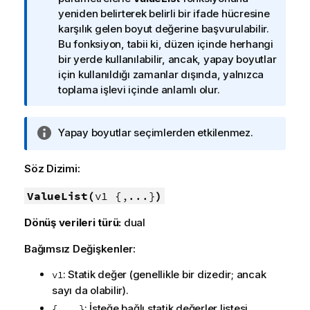
g
yeniden belirterek belirli bir ifade hücresine
i
karşılık gelen boyut değerine başvurulabilir.
n
Bu fonksiyon, tabii ki, düzen içinde herhangi
o
bir yerde kullanılabilir, ancak, yapay boyutlar
t
için kullanıldığı zamanlar dışında, yalnızca
u
toplama işlevi içinde anlamlı olur.
B
Yapay boyutlar seçimlerden etkilenmez.
i
l
Söz Dizimi:
g
i
ValueList(
v1 {,...}
)
n
Dönüş verileri türü:
dual
o
t
Bağımsız Değişkenler:
u
: Statik değer (genellikle bir dizedir; ancak
v1
sayı da olabilir).
: İsteğe bağlı statik değerler listesi.
{,...}