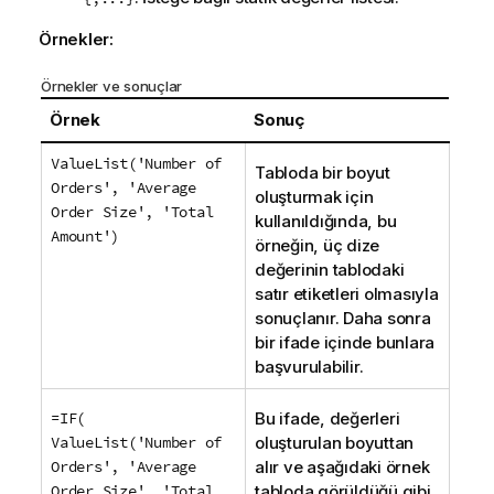
Örnekler:
Örnekler ve sonuçlar
Örnek
Sonuç
ValueList('Number of
Tabloda bir boyut
Orders', 'Average
oluşturmak için
Order Size', 'Total
kullanıldığında, bu
Amount')
örneğin, üç dize
değerinin tablodaki
satır etiketleri olmasıyla
sonuçlanır. Daha sonra
bir ifade içinde bunlara
başvurulabilir.
=IF(
Bu ifade, değerleri
ValueList('Number of
oluşturulan boyuttan
Orders', 'Average
alır ve aşağıdaki örnek
Order Size', 'Total
tabloda görüldüğü gibi