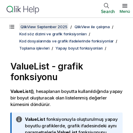
Search
Menü
QlikView September 2025
QlikView ile çalışma
Kod söz dizimi ve grafik fonksiyonları
Kod dosyalarında ve grafik ifadelerinde fonksiyonlar
Toplama işlevleri
Yapay boyut fonksiyonları
ValueList
- grafik
fonksiyonu
ValueList()
, hesaplanan boyutta kullanıldığında yapay
bir boyut oluşturacak olan listelenmiş değerler
kümesini döndürür.
B
ValueList
fonksiyonuyla oluşturulmuş yapay
i
boyutlu grafiklerde, grafik ifadesindeki aynı
l
parametrelerle
ValueList
fonksiyonunu