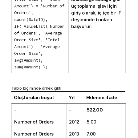
Amount') = 'Number of
üç toplama işlevi için
Orders',
giriş olarak, iç içe bir
IF
count(SaleID),
deyiminde bunlara
IF( ValueList('Number
başvurur:
of Orders', 'Average
Order Size', 'Total
Amount') = 'Average
Order Size',
avg(Amount),
sum(Amount) ))
Tablo biçiminde örnek çıktı
Oluşturulan boyut
Yıl
Eklenen ifade
-
-
522.00
Number of Orders
2012
5.00
Number of Orders
2013
7.00