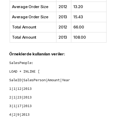
Average Order Size
2012
13.20
Average Order Size
2013
15.43
Total Amount
2012
66.00
Total Amount
2013
108.00
Örneklerde kullanılan veriler:
SalesPeople:
LOAD * INLINE [
SaleID|SalesPerson|Amount|Year
1|1|12|2013
2|1|23|2013
3|1|17|2013
4|2|9|2013