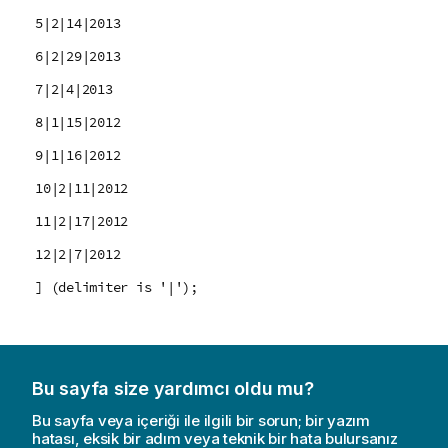
5|2|14|2013
6|2|29|2013
7|2|4|2013
8|1|15|2012
9|1|16|2012
10|2|11|2012
11|2|17|2012
12|2|7|2012
] (delimiter is '|');
Bu sayfa size yardımcı oldu mu?
Bu sayfa veya içeriği ile ilgili bir sorun; bir yazım
hatası, eksik bir adım veya teknik bir hata bulursanız