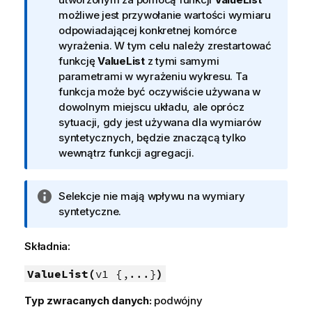
f
możliwe jest przywołanie wartości wymiaru
o
odpowiadającej konkretnej komórce
r
wyrażenia. W tym celu należy zrestartować
m
funkcję
ValueList
z tymi samymi
a
parametrami w wyrażeniu wykresu. Ta
c
funkcja może być oczywiście używana w
j
dowolnym miejscu układu, ale oprócz
a
sytuacji, gdy jest używana dla wymiarów
syntetycznych, będzie znaczącą tylko
wewnątrz funkcji agregacji.
I
Selekcje nie mają wpływu na wymiary
n
syntetyczne.
f
o
Składnia:
r
m
ValueList(
v1 {,...}
)
a
Typ zwracanych danych:
podwójny
c