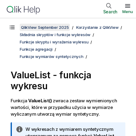
Search
Menu
QlikView September 2025
Korzystanie z QlikView
Składnia skryptów i funkcje wykresów
Funkcje skryptu i wyrażenia wykresu
Funkcje agregacji
Funkcje wymiarów syntetycznych
ValueList
- funkcja
wykresu
Funkcja
ValueList()
zwraca zestaw wymienionych
wartości, które w przypadku użycia w wymiarze
wyliczanym utworzą wymiar syntetyczny.
I
W wykresach z wymiarem syntetycznym
n
utworzonym za pomocą funkcji
ValueList