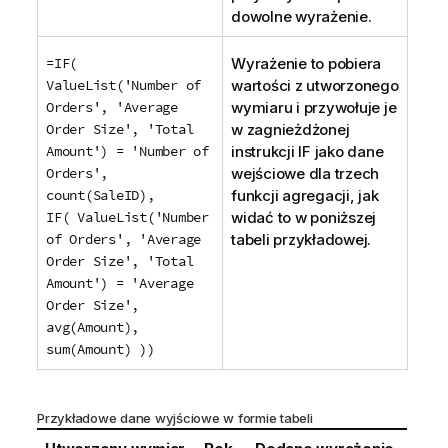
dowolne wyrażenie.
=IF(
Wyrażenie to pobiera
ValueList('Number of
wartości z utworzonego
Orders', 'Average
wymiaru i przywołuje je
Order Size', 'Total
w zagnieżdżonej
Amount') = 'Number of
instrukcji
IF
jako dane
Orders',
wejściowe dla trzech
count(SaleID),
funkcji agregacji, jak
IF( ValueList('Number
widać to w poniższej
of Orders', 'Average
tabeli przykładowej.
Order Size', 'Total
Amount') = 'Average
Order Size',
avg(Amount),
sum(Amount) ))
Przykładowe dane wyjściowe w formie tabeli