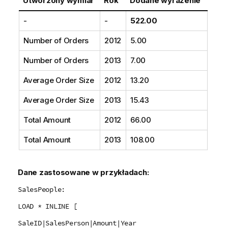
Utworzony wymiar
Rok
Dodane wyrażenie
-
-
522.00
Number of Orders
2012
5.00
Number of Orders
2013
7.00
Average Order Size
2012
13.20
Average Order Size
2013
15.43
Total Amount
2012
66.00
Total Amount
2013
108.00
Dane zastosowane w przykładach:
SalesPeople:
LOAD * INLINE [
SaleID|SalesPerson|Amount|Year