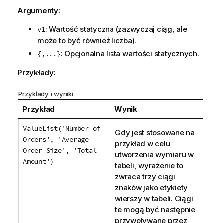
j
Argumenty:
a
: Wartość statyczna (zazwyczaj ciąg, ale
v1
może to być również liczba).
: Opcjonalna lista wartości statycznych.
{,...}
Przykłady:
Przykłady i wyniki
Przykład
Wynik
ValueList('Number of
Gdy jest stosowane na
Orders', 'Average
przykład w celu
Order Size', 'Total
utworzenia wymiaru w
Amount')
tabeli, wyrażenie to
zwraca trzy ciągi
znaków jako etykiety
wierszy w tabeli. Ciągi
te mogą być następnie
przywoływane przez