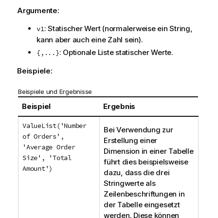
i
Argumente:
o
n
: Statischer Wert (normalerweise ein String,
v1
s
kann aber auch eine Zahl sein).
h
: Optionale Liste statischer Werte.
{,...}
i
n
Beispiele:
w
e
Beispiele und Ergebnisse
i
Beispiel
Ergebnis
s
ValueList('Number
Bei Verwendung zur
of Orders',
Erstellung einer
'Average Order
Dimension in einer Tabelle
Size', 'Total
führt dies beispielsweise
Amount')
dazu, dass die drei
Stringwerte als
Zeilenbeschriftungen in
der Tabelle eingesetzt
werden. Diese können