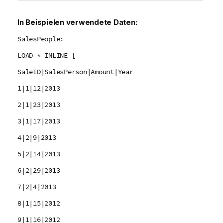
In Beispielen verwendete Daten:
SalesPeople:
LOAD * INLINE [
SaleID|SalesPerson|Amount|Year
1|1|12|2013
2|1|23|2013
3|1|17|2013
4|2|9|2013
5|2|14|2013
6|2|29|2013
7|2|4|2013
8|1|15|2012
9|1|16|2012