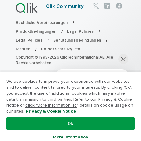
Qlik Community
Rechtliche Vereinbarungen
Produktbedingungen
Legal Policies
Legal Policies
Benutzungsbedingungen
Marken
Do Not Share My Info
Copyright © 1993-2026 QlikTech International AB. Alle
Rechte vorbehalten.
We use cookies to improve your experience with our websites
Nehmen Sie am Analyse-
and to deliver content tailored to your interests. By clicking ‘Ok’,
Modernisierungsprogramm teil
you accept the use of additional cookies which may involve
data transmission to third parties. Refer to our Privacy & Cookie
Notice or click ‘More Information’ for details on cookie usage on
Modernisieren Sie mit dem Analyse-
our sites.
Privacy & Cookie Notice
Modernisierungsprogramm, ohne Ihre wertvollen
Jetzt chatten
QlikView-Apps zu gefährden.
Klicken Sie hier
für weitere
Ok
Informationen oder kontaktieren Sie uns:
ampquestions@qlik.com
More Information