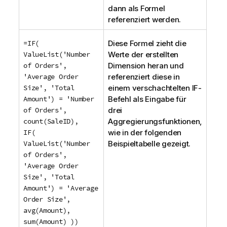
dann als Formel
referenziert werden.
=IF(
Diese Formel zieht die
ValueList('Number
Werte der erstellten
of Orders',
Dimension heran und
'Average Order
referenziert diese in
Size', 'Total
einem verschachtelten
IF
-
Amount') = 'Number
Befehl als Eingabe für
of Orders',
drei
count(SaleID),
Aggregierungsfunktionen,
IF(
wie in der folgenden
ValueList('Number
Beispieltabelle gezeigt.
of Orders',
'Average Order
Size', 'Total
Amount') = 'Average
Order Size',
avg(Amount),
sum(Amount) ))