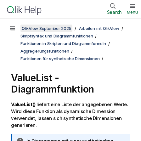
Search
Menü
QlikView September 2025
Arbeiten mit QlikView
Skriptsyntax und Diagrammfunktionen
Funktionen in Skripten und Diagrammformeln
Aggregierungsfunktionen
Funktionen für synthetische Dimensionen
ValueList
-
Diagrammfunktion
ValueList()
liefert eine Liste der angegebenen Werte.
Wird diese Funktion als dynamische Dimension
verwendet, lassen sich synthetische Dimensionen
generieren.
I
In Diagrammen mit einer synthetischen