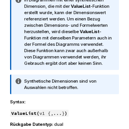
n
Dimension, die mit der
ValueList
-Funktion
f
erstellt wurde, kann der Dimensionswert
o
referenziert werden. Um einen Bezug
r
zwischen Dimensions- und Formelwerten
m
herzustellen, wird dieselbe
ValueList
-
a
Funktion mit denselben Parametern auch in
t
der Formel des Diagramms verwendet.
i
Diese Funktion kann zwar auch außerhalb
o
von Diagrammen verwendet werden, ihr
n
Gebrauch ergibt dort aber keinen Sinn.
s
h
I
Synthetische Dimensionen sind von
i
n
Auswahlen nicht betroffen.
n
f
w
o
e
Syntax:
r
i
m
ValueList(
v1 {,...}
)
s
a
Rückgabe Datentyp:
dual
t