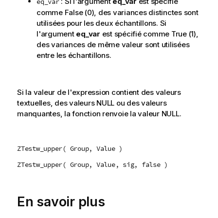
: Si l'argument
eq_var
est spécifié
eq_var
comme
False
(0), des variances distinctes sont
utilisées pour les deux échantillons. Si
l'argument
eq_var
est spécifié comme
True
(1),
des variances de même valeur sont utilisées
entre les échantillons.
Si la valeur de l'expression contient des valeurs
textuelles, des valeurs
NULL
ou des valeurs
manquantes, la fonction renvoie la valeur
NULL
.
ZTestw_upper( Group, Value )
ZTestw_upper( Group, Value, sig, false )
En savoir plus