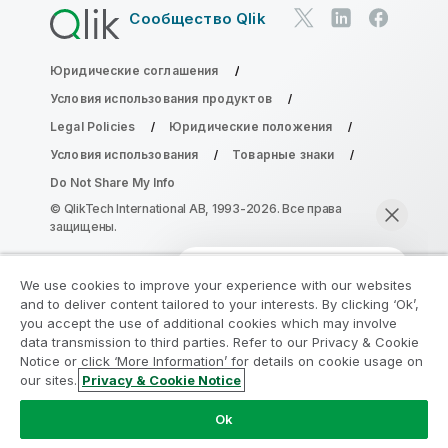
Сообщество Qlik
Юридические соглашения
Условия использования продуктов
Legal Policies
Юридические положения
Условия использования
Товарные знаки
Do Not Share My Info
© QlikTech International AB, 1993-2026. Все права
защищены.
We use cookies to improve your experience with our websites
Присоединяйтесь к программе
and to deliver content tailored to your interests. By clicking ‘Ok’,
модернизации аналитики
you accept the use of additional cookies which may involve
data transmission to third parties. Refer to our Privacy & Cookie
Notice or click ‘More Information’ for details on cookie usage on
Модернизируйте ваши важные приложения QlikView
our sites.
Privacy & Cookie Notice
без ущерба с помощью программы модернизации
Начать чат
аналитики.
Щелкните здесь
для получения
Ok
дополнительной информации или свяжитесь с нами: