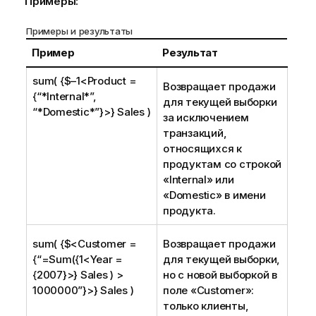
Примеры:
Примеры и результаты
Пример
Результат
sum( {$–1<Product =
Возвращает продажи
{“*Internal*”,
для текущей выборки
“*Domestic*”}>} Sales )
за исключением
транзакций,
относящихся к
продуктам со строкой
«
Internal
» или
«
Domestic
» в имени
продукта.
sum( {$<Customer =
Возвращает продажи
{“=Sum({1<Year =
для текущей выборки,
{2007}>} Sales ) >
но с новой выборкой в
1000000”}>} Sales )
поле «
Customer
»:
только клиенты,