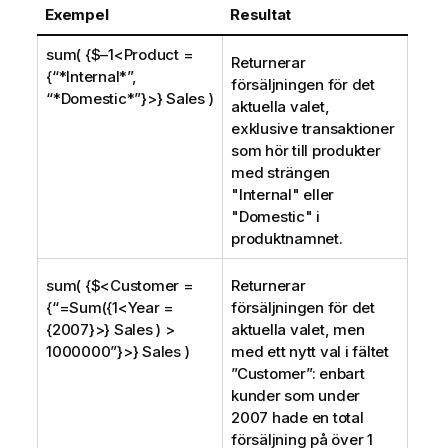
Exempel
Resultat
sum( {$–1<Product =
Returnerar
{“*Internal*”,
försäljningen för det
“*Domestic*”}>} Sales )
aktuella valet,
exklusive transaktioner
som hör till produkter
med strängen
"
Internal
" eller
"
Domestic
" i
produktnamnet.
sum( {$<Customer =
Returnerar
{“=Sum({1<Year =
försäljningen för det
{2007}>} Sales ) >
aktuella valet, men
1000000”}>} Sales )
med ett nytt val i fältet
”
Customer
”: enbart
kunder som under
2007 hade en total
försäljning på över 1