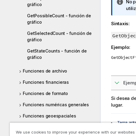
N
No p
n
gráfico
o
util
f
t
GetPossibleCount - función de
o
a
gráfico
r
Sintaxis:
i
m
GetSelectedCount - función de
n
GetObjec
a
gráfico
f
t
Ejemplo:
o
i
GetStateCounts - función de
r
v
gráfico
GetObjectF
m
a
a
Funciones de archivo
t
i
Funciones financieras
Ejemp
v
Funciones de formato
a
Si desea de
Funciones numéricas generales
lugar.
Funciones geoespaciales
Tema ante
Funciones de interpretación
We use cookies to improve your experience with our websites