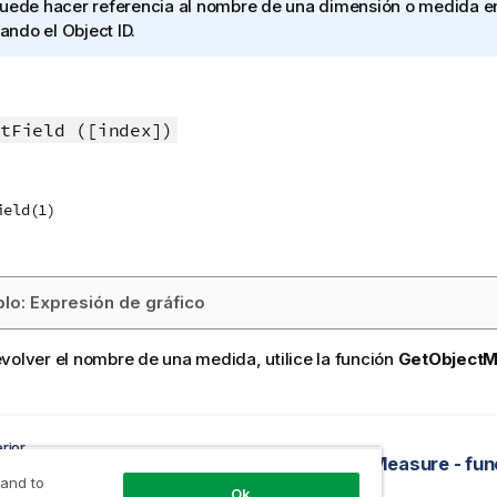
uede hacer referencia al nombre de una dimensión o medida en
izando el
Object ID
.
tField ([index])
ield(1)
lo: Expresión de gráfico
volver el nombre de una medida, utilice la función
GetObjectM
rior
GetObjectDimension - función de gráfico
 and to
Ok