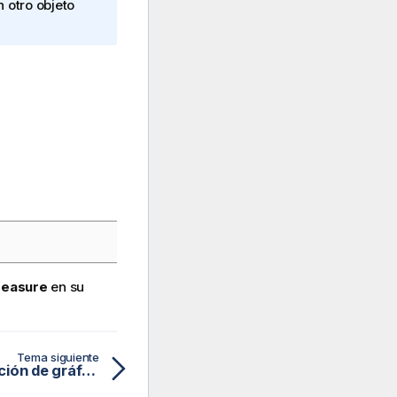
 otro objeto
easure
en su
Tema siguiente
GetObjectMeasure - función de gráfico