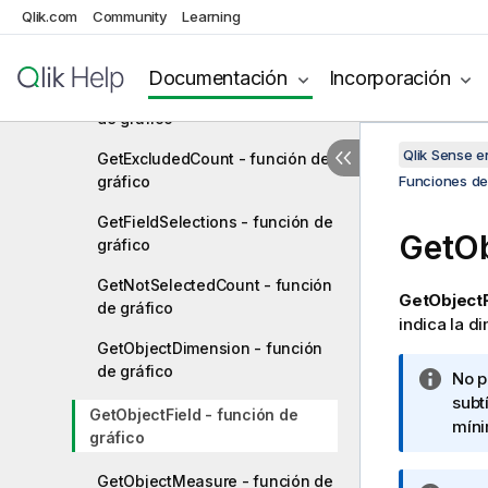
Funciones de campo
Qlik.com
Community
Learning
GetAlternativeCount - función
de gráfico
Documentación
Incorporación
GetCurrentSelections - función
de gráfico
Qlik Sense 
GetExcludedCount - función de
gráfico
Funciones de 
GetFieldSelections - función de
GetOb
gráfico
GetNotSelectedCount - función
GetObjectF
de gráfico
indica la d
GetObjectDimension - función
de gráfico
N
No p
o
subt
GetObjectField - función de
t
mín
gráfico
a
i
GetObjectMeasure - función de